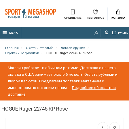
СРАВНЕНИЕ
ИЗБРАННОЕ
КОРЗИНА
МЕНЮ
РУБЛЬ
Главная
Охота и стрельба
Детали оружия
Оружейные рукоятки
HOGUE Ruger 22/45 RP Rose
Магазин работает в обычном режиме. Доставка с нашего
склада в США занимает около 6 недель. Оплата рублями и
любой валютой. Предлагаем поставки магазинам и
импортерам по оптовым ценам
Подробнее об оплате и
доставке
HOGUE Ruger 22/45 RP Rose