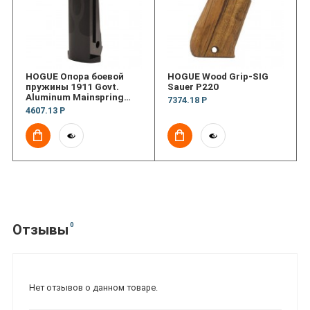
HOGUE Опора боевой
HOGUE Wood Grip-SIG
пружины 1911 Govt.
Sauer P220
Aluminum Mainspring
7374.18 Р
Housing Flames
4607.13 Р
0
Отзывы
Нет отзывов о данном товаре.