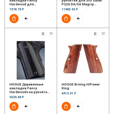
накладки Fancy
рукоятки для SIG Sauer
Hardwood для
P226 DA/SA Magrip
пистолета 1911
Checkered G10
7378.79 Р
11985.93 Р
Government model
HOGUE Деревянные
HOGUE Brning HiPower
накладки Fancy
King
Hardwoods на рукоять
6913.01 Р
пистолета 1911 Officers
5529.48 Р
Ebony