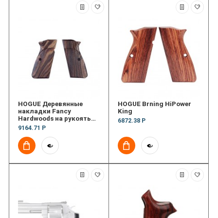
HOGUE Деревянные
HOGUE Brning HiPower
накладки Fancy
King
Hardwoods на рукоять
6872.38 Р
пистолета Browning
9164.71 Р
HiPower Ck