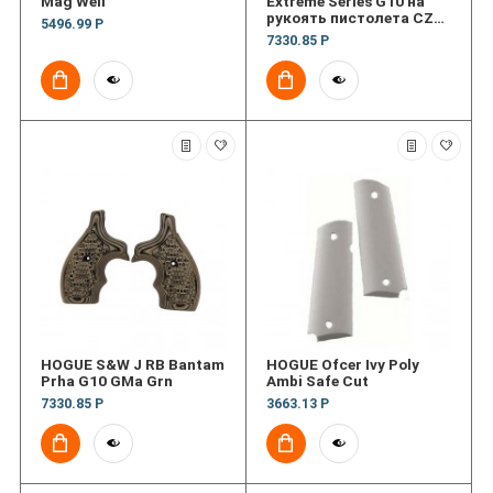
Mag Well
Extreme Series G10 на
рукоять пистолета CZ75
5496.99 Р
CZ85 (текстура)
7330.85 Р
HOGUE S&W J RB Bantam
HOGUE Ofcer Ivy Poly
Prha G10 GMa Grn
Ambi Safe Cut
7330.85 Р
3663.13 Р