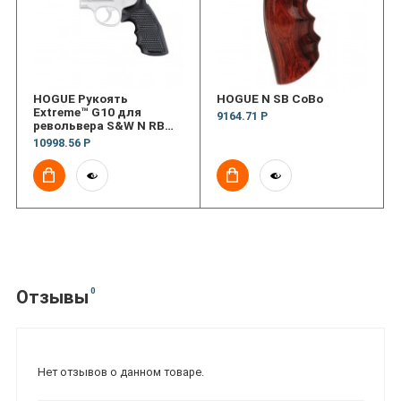
HOGUE Рукоять
HOGUE N SB CoBo
Extreme™ G10 для
9164.71 Р
револьвера S&W N RB
Con FG Prha
10998.56 Р
0
Отзывы
Нет отзывов о данном товаре.