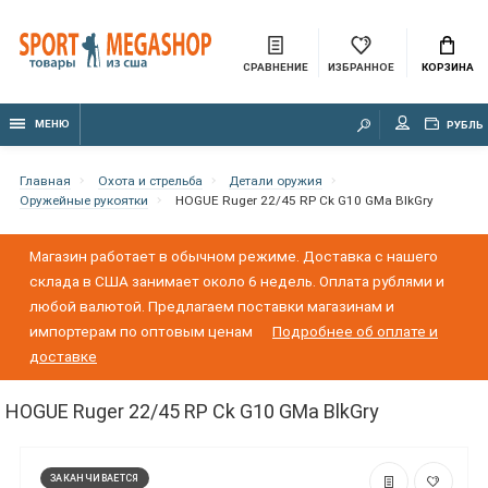
СРАВНЕНИЕ
ИЗБРАННОЕ
КОРЗИНА
МЕНЮ
РУБЛЬ
Главная
Охота и стрельба
Детали оружия
Оружейные рукоятки
HOGUE Ruger 22/45 RP Ck G10 GMa BlkGry
Магазин работает в обычном режиме. Доставка с нашего
склада в США занимает около 6 недель. Оплата рублями и
любой валютой. Предлагаем поставки магазинам и
импортерам по оптовым ценам
Подробнее об оплате и
доставке
HOGUE Ruger 22/45 RP Ck G10 GMa BlkGry
ЗАКАНЧИВАЕТСЯ