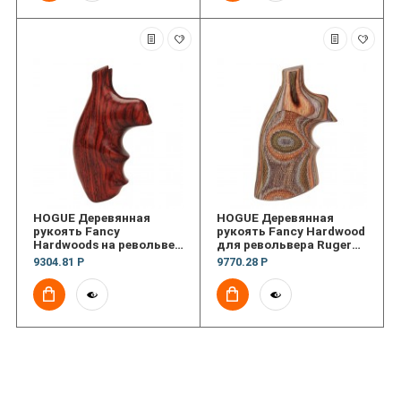
HOGUE Деревянная
HOGUE Деревянная
рукоять Fancy
рукоять Fancy Hardwood
Hardwoods на револьвер
для револьвера Ruger
S&W J, K or L, N RB
Redhawk Lamo CamoTop
9304.81 Р
9770.28 Р
FG (текстура)