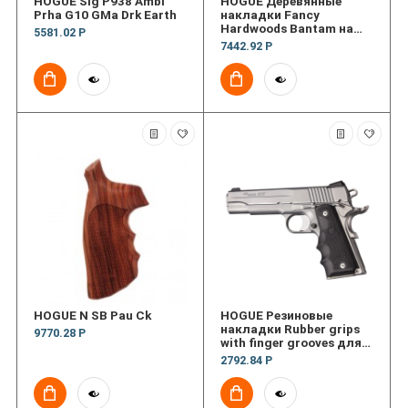
HOGUE Sig P938 Ambi
HOGUE Деревянные
Prha G10 GMa Drk Earth
накладки Fancy
Hardwoods Bantam на
5581.02 Р
рукоять револьвера
7442.92 Р
S&W J Frame, Round Butt
HOGUE N SB Pau Ck
HOGUE Резиновые
накладки Rubber grips
9770.28 Р
with finger grooves для
пистолета 1911
2792.84 Р
Government model