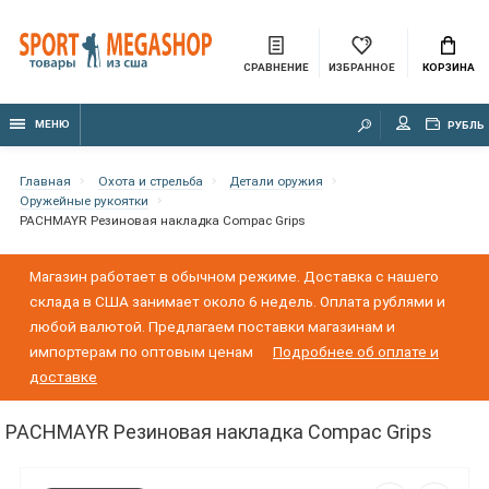
СРАВНЕНИЕ
ИЗБРАННОЕ
КОРЗИНА
МЕНЮ
РУБЛЬ
Главная
Охота и стрельба
Детали оружия
Оружейные рукоятки
PACHMAYR Резиновая накладка Compac Grips
Магазин работает в обычном режиме. Доставка с нашего
склада в США занимает около 6 недель. Оплата рублями и
любой валютой. Предлагаем поставки магазинам и
импортерам по оптовым ценам
Подробнее об оплате и
доставке
PACHMAYR Резиновая накладка Compac Grips