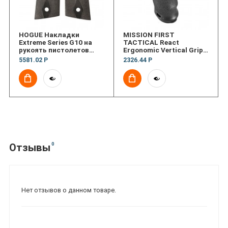
HOGUE Накладки
MISSION FIRST
Extreme Series G10 на
TACTICAL React
рукоять пистолетов
Ergonomic Vertical Grip
1911, Ruger 22/45 RP, MK
Blk
5581.02 Р
2326.44 Р
II / MK III, Sig P238
(текстура)
0
Отзывы
Нет отзывов о данном товаре.