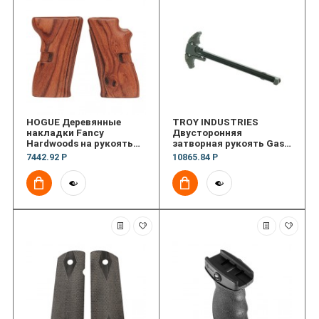
HOGUE Деревянные
TROY INDUSTRIES
накладки Fancy
Двусторонняя
Hardwoods на рукоять
затворная рукоять Gas
пистолета CZ52 Pau
Divert Pneuma Ambi
7442.92 Р
10865.84 Р
Ferro
Charging Handle 5.56
Ambi