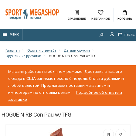
СРАВНЕНИЕ
ИЗБРАННОЕ
КОРЗИНА
МЕНЮ
РУБЛЬ
Главная
Охота и стрельба
Детали оружия
Оружейные рукоятки
HOGUE N RB Con Pau w/TFG
Магазин работает в обычном режиме. Доставка с нашего
склада в США занимает около 6 недель. Оплата рублями и
любой валютой. Предлагаем поставки магазинам и
импортерам по оптовым ценам
Подробнее об оплате и
доставке
HOGUE N RB Con Pau w/TFG