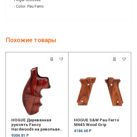
- Color: Pau Ferro
Похожие товары
HOGUE Деревянная
HOGUE S&W Pau Ferro
рукоять Fancy
M645 Wood Grip
Hardwoods на револьвер
4184.60 Р
S&W K or L Frame, Round
9304.81 Р