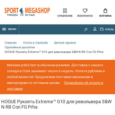
СРАВНЕНИЕ
ИЗБРАННОЕ
КОРЗИНА
МЕНЮ
РУБЛЬ
Главная
Охота и стрельба
Детали оружия
Оружейные рукоятки
HOGUE Рукоять Extreme™ G10 для револьвера S&W N RB Con FG Prha
Магазин работает в обычном режиме. Доставка с нашего
склада в США занимает около 6 недель. Оплата рублями и
любой валютой. Предлагаем поставки магазинам и
импортерам по оптовым ценам
Подробнее об оплате и
доставке
HOGUE Рукоять Extreme™ G10 для револьвера S&W
N RB Con FG Prha