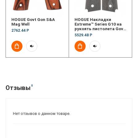
HOGUE Govt Gon S&A
HOGUE Накладки
Mag Well
Extreme™ Series G10 на
рукоять пистолета Govt
2762.44 Р
3/16 Thin (текстура Ck)
5529.48 Р
0
Отзывы
Нет отзывов о данном товаре.