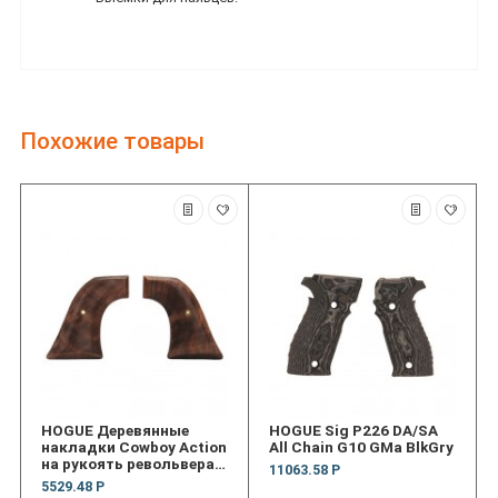
Похожие товары
HOGUE Деревянные
HOGUE Sig P226 DA/SA
накладки Cowboy Action
All Chain G10 GMa BlkGry
на рукоять револьвера
11063.58 Р
Ruger Spr BlkHwk
5529.48 Р