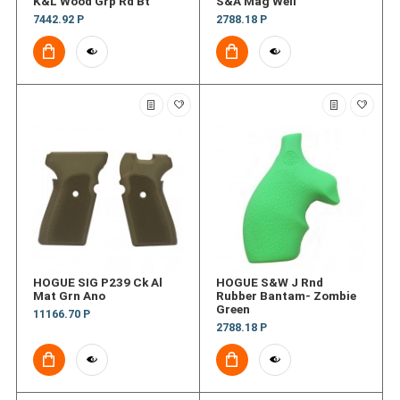
K&L Wood Grp Rd Bt
S&A Mag Well
7442.92 Р
2788.18 Р
HOGUE SIG P239 Ck Al
HOGUE S&W J Rnd
Mat Grn Ano
Rubber Bantam- Zombie
Green
11166.70 Р
2788.18 Р