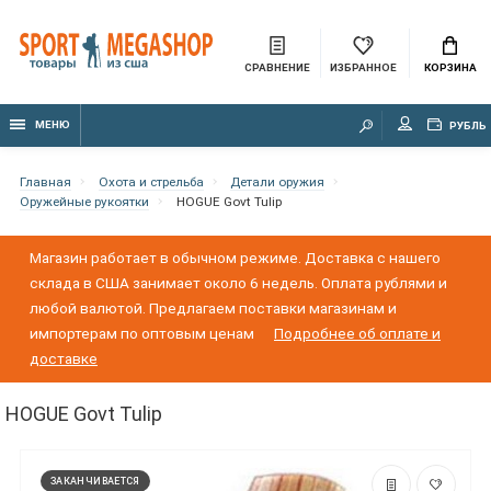
СРАВНЕНИЕ
ИЗБРАННОЕ
КОРЗИНА
МЕНЮ
РУБЛЬ
Главная
Охота и стрельба
Детали оружия
Оружейные рукоятки
HOGUE Govt Tulip
Магазин работает в обычном режиме. Доставка с нашего
склада в США занимает около 6 недель. Оплата рублями и
любой валютой. Предлагаем поставки магазинам и
импортерам по оптовым ценам
Подробнее об оплате и
доставке
HOGUE Govt Tulip
ЗАКАНЧИВАЕТСЯ