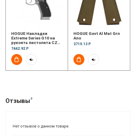
HOGUE Накладки
HOGUE Govt Al Mat Grn
Extreme Series G10 на
Ano
рукоять пистолета CZ75
3719.13 Р
CZ85, Taurus PT99+
7442.92 Р
(текстура Piranha)
0
Отзывы
Нет отзывов о данном товаре.