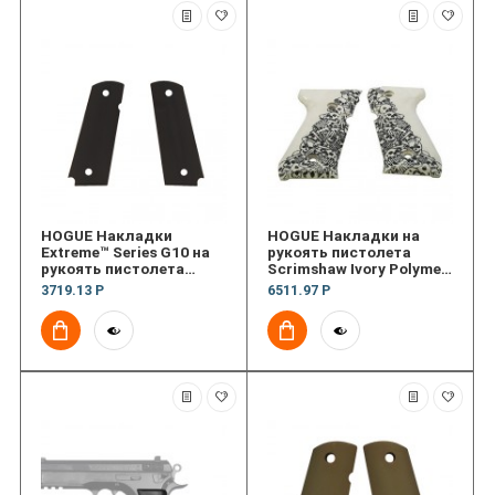
HOGUE Накладки
HOGUE Накладки на
Extreme™ Series G10 на
рукоять пистолета
рукоять пистолета
Scrimshaw Ivory Polymer
1911, Ruger 22/45 RP, Sld
- Boneyard
3719.13 Р
6511.97 Р
Blk