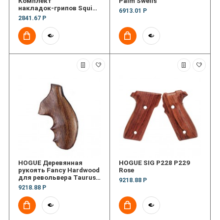
Комплект
Palm Swells
накладок‑грипов Squid
6913.01 Р
Grip MLOK 7/ct
2841.67 Р
HOGUE Деревянная
HOGUE SIG P228 P229
рукоять Fancy Hardwood
Rose
для револьвера Taurus
9218.88 Р
85 Rosewood, Small
9218.88 Р
Frame