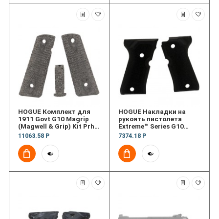
HOGUE Комплект для
HOGUE Накладки на
1911 Govt G10 Magrip
рукоять пистолета
(Magwell & Grip) Kit Prha
Extreme™ Series G10
Flt Msh
(текстура)
11063.58 Р
7374.18 Р