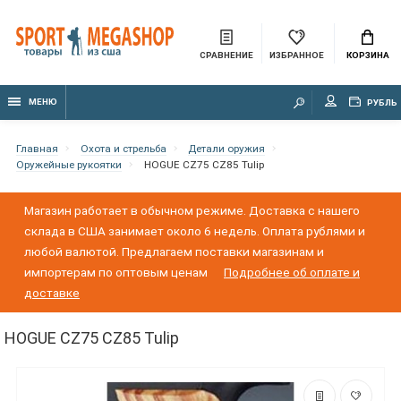
СРАВНЕНИЕ
ИЗБРАННОЕ
КОРЗИНА
МЕНЮ
РУБЛЬ
Главная
Охота и стрельба
Детали оружия
Оружейные рукоятки
HOGUE CZ75 CZ85 Tulip
Магазин работает в обычном режиме. Доставка с нашего
склада в США занимает около 6 недель. Оплата рублями и
любой валютой. Предлагаем поставки магазинам и
импортерам по оптовым ценам
Подробнее об оплате и
доставке
HOGUE CZ75 CZ85 Tulip