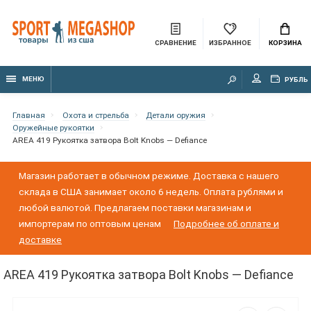
СРАВНЕНИЕ
ИЗБРАННОЕ
КОРЗИНА
МЕНЮ
РУБЛЬ
Главная
Охота и стрельба
Детали оружия
Оружейные рукоятки
AREA 419 Рукоятка затвора Bolt Knobs — Defiance
Магазин работает в обычном режиме. Доставка с нашего
склада в США занимает около 6 недель. Оплата рублями и
любой валютой. Предлагаем поставки магазинам и
импортерам по оптовым ценам
Подробнее об оплате и
доставке
AREA 419 Рукоятка затвора Bolt Knobs — Defiance