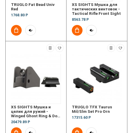
TRUGLO Fat Bead Univ
XS SIGHTS Мушка для
Red
тактических винтовок -
Tactical Rifle Front Sight
1768.80 Р
8563.78 Р
XS SIGHTS Мушка и
TRUGLO TFX Taurus
целик для ружей -
Mil/Slm Set Pro Orn
Winged Ghost Ring & Dot
17315.60 Р
Front
20479.89 Р