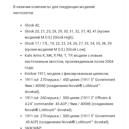
В наличии комплекты для следующих моделей
пистолетов:
Glock 42;
Glock 20, 21, 25, 28, 29, 30, 31, 32, 37, 40, 41 (кроме
моделей M.O.S.) (Glock High);
Glock 17 / 17L, 19, 22, 23, 24, 26, 27, 33, 34, 35, 38, 39
(кроме моделей M.O.S.) (Glock Low);
Kahr Arms K, MK, P, PM, T, TP, модели с новым
ласточкиным хвостом, произведенным после 2004
года;
Kimber 1911, модели с фиксированным целиком;
1911 cut .270 мушка / .450 целик (1911 5" Government
9мм / 40SW) (соединение Novak® LoMount™
dovetail);
1911 cut .260 мушка / .500 целик (1911 3" Officers &
4.24" commander .45 ACP / 9мм / 40SW) (соединение
Novak® LoMount™ dovetail);
1911 cut .270 мушка / .500 целик (1911 5" Government
.45 ACP) (соединение Novak® LoMount™ dovetail);
S&W M&P;