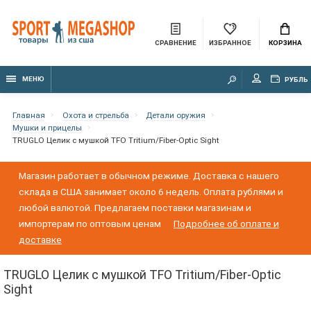
СРАВНЕНИЕ
ИЗБРАННОЕ
КОРЗИНА
МЕНЮ
РУБЛЬ
Главная
Охота и стрельба
Детали оружия
Мушки и прицелы
TRUGLO Целик с мушкой TFO Tritium/Fiber-Optic Sight
Магазин работает в обычном режиме. Доставка с нашего
склада в США занимает около 6 недель. Оплата рублями и
любой валютой. Предлагаем поставки магазинам и
импортерам по оптовым ценам
Подробнее об оплате и
доставке
TRUGLO Целик с мушкой TFO Tritium/Fiber-Optic
Sight