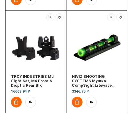
TROY INDUSTRIES Md
HIVIZ SHOOTING
Sight Set, M4 Front &
SYSTEMS Мушка
Dioptic Rear Blk
CompSight Litewave
Bead Replacement Front
16663.94 Р
3346.75 Р
Sight