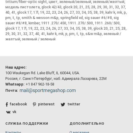
tritium/fiber-optic sight, цвет, зеленый/зеленый, зеленый/желтый,
модель пистолета, glock 42/43, glock 20, 21, 25, 28, 29, 30, 31, 32, 37,
40, 41, glock 17, 17l, 19, 22, 23, 24, 26, 27, 33, 34, 35, 38, 39, kahr k, mk, p,
pm, t, tp, smith & wesson m&p, springfield xd, sig sauer #6/#8, sig
sauer #8/#8, kimber, 1911 .270/.450, 1911 .270/.500, 1911 .260/.500,
glock 17, 17l, 19, 22, 23, 24, 26, 27, 33, 34, 35, 38, 39, glock 20, 21, 25, 28,
29, 30, 31, 32, 37, 40, 41, kahr k, mk, p, pm, t, tp, s&w m&p, зеленый /
желтый, зеленый / зеленый
Наш адрес:
100 Waukegan Rd. Lake Bluff, IL 60044, USA.
Россия, г. Санкт-Петербург, наб. Адмирала Лазарева, 22М
Whatsapp:
+1 847 962-18-58
Почта:
facebook
pinterest
twitter
vk
СЛУЖБА ПОДДЕРЖКИ
ДОПОЛНИТЕЛЬНО
Контакты
О магазине