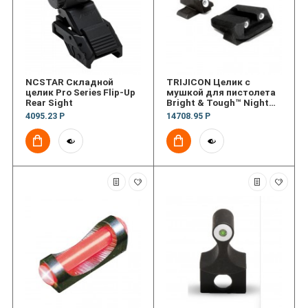
NCSTAR Складной
TRIJICON Целик с
целик Pro Series Flip-Up
мушкой для пистолета
Rear Sight
Bright & Tough™ Night
Sight Set; #6
4095.23 Р
14708.95 Р
Front/Novak Rear — for
Sig Sauer® .40S&W,
.45ACP