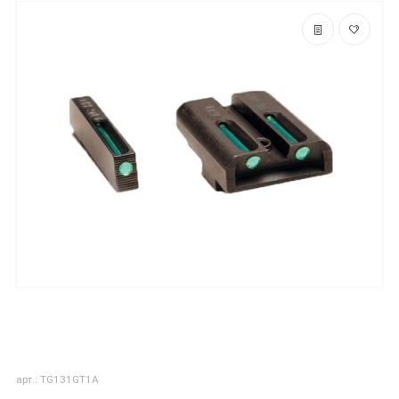
арт.: TG131GT1A