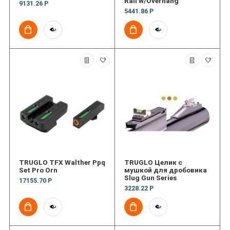
Rail w/Overhang
9131.26 Р
5441.86 Р
TRUGLO TFX Walther Ppq
TRUGLO Целик с
Set Pro Orn
мушкой для дробовика
Slug Gun Series
17155.70 Р
3228.22 Р