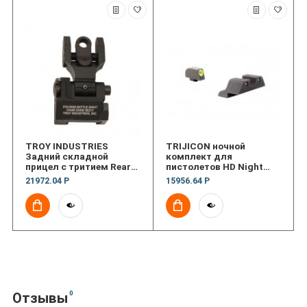
TROY INDUSTRIES
TRIJICON ночной
Задний складной
комплект для
прицел с тритием Rear
пистолетов HD Night
Tritium Battle Sight -
sights
21972.04 Р
15956.64 Р
Black
0
Отзывы