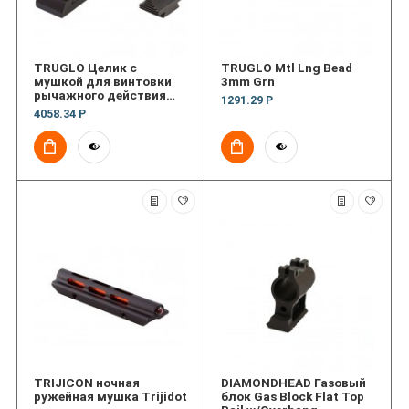
TRUGLO Целик с
TRUGLO Mtl Lng Bead
мушкой для винтовки
3mm Grn
рычажного действия
1291.29 Р
Lever Action Rifle Set
4058.34 Р
TRIJICON ночная
DIAMONDHEAD Газовый
ружейная мушка Trijidot
блок Gas Block Flat Top