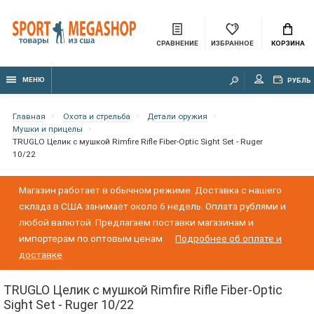
СРАВНЕНИЕ
ИЗБРАННОЕ
КОРЗИНА
МЕНЮ
РУБЛЬ
Главная
Охота и стрельба
Детали оружия
Мушки и прицелы
TRUGLO Целик с мушкой Rimfire Rifle Fiber-Optic Sight Set - Ruger
10/22
Магазин работает в обычном режиме. Доставка с нашего
склада в США занимает около 6 недель. Оплата рублями и
любой валютой. Предлагаем поставки магазинам и
импортерам по оптовым ценам
Подробнее об оплате и
доставке
TRUGLO Целик с мушкой Rimfire Rifle Fiber-Optic
Sight Set - Ruger 10/22