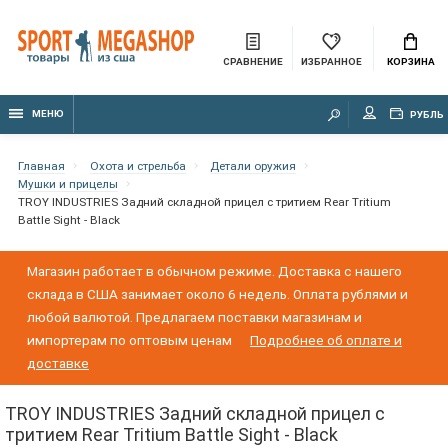
СРАВНЕНИЕ
ИЗБРАННОЕ
КОРЗИНА
МЕНЮ
РУБЛЬ
Главная
Охота и стрельба
Детали оружия
Мушки и прицелы
TROY INDUSTRIES Задний складной прицел с тритием Rear Tritium
Battle Sight - Black
Магазин работает в обычном режиме. Доставка с нашего
склада в США занимает около 6 недель. Оплата рублями и
любой валютой. Предлагаем поставки магазинам и
импортерам по оптовым ценам
Подробнее об оплате и
доставке
TROY INDUSTRIES Задний складной прицел с
тритием Rear Tritium Battle Sight - Black