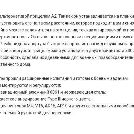
альтернативой прицелам А2. Так как он устанавливается на планки
т установить его на таком расстоянии, которое подходит вам и сни
ойно можете положиться на этот целик, так как он чрезвычайно пр
ерживает ноль. Он выполнен по военным спецификациям и помога
 Ромбовидная апертура быстрее направляет взгляд в нужном напр
глой апертурой. Прицел можно установить в двух вариантах: до 300
пособность сделала их идеальными для военных, правоохранитель
ственного дома.
лы прошли расширенные испытания и готовы к боевым задачам.
о монтируются и регулируются;
 авиационный алюминий 6061 и нержавеющая сталь;
жесткое анодирование Type III черного цвета;
для винтовок M4, M16, AR15, AR10 и других со ствольными коробка
и съемной рукояткой для переноски.