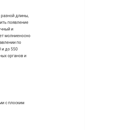
 разной длины,
зить появление
очный и
ет молниеносно
авлении по
 и до 550
ных органов и
ми с плоским