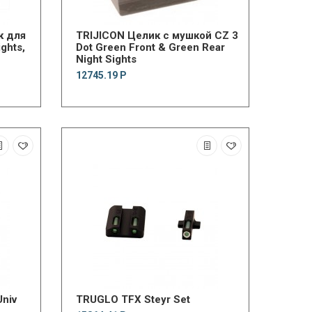
к для
TRIJICON Целик с мушкой CZ 3
ghts,
Dot Green Front & Green Rear
Night Sights
12745.19 Р
niv
TRUGLO TFX Steyr Set