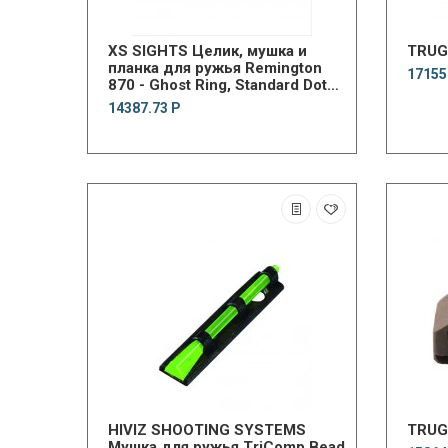
XS SIGHTS Целик, мушка и
TRUGL
планка для ружья Remington
17155
870 - Ghost Ring, Standard Dot
Tritium front & SHOTRAIL
14387.73 Р
HIVIZ SHOOTING SYSTEMS
TRUG
Мушка для ружья TriComp Bead