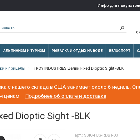
Инфо для покупател
С
АЛЬПИНИЗМ И ТУРИЗМ
РЫБАЛКА И ОТДЫХ НА ВОДЕ
ВЕЛОСПОРТ
С
ки и прицелы
TROY INDUSTRIES Целик Fixed Dioptic Sight -BLK
ка с нашего склада в США занимает около 6 недель. Оп
ым ценам
Подробнее об оплате и доставке
d Dioptic Sight -BLK
арт.: SSIG-FBS-RDBT-00