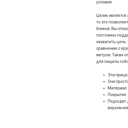
условия.
Целик является 
то это позволяе
бликов. Вы спок
постоянно подд
захватить цель.
сравнению с кру
метров. Такая с
для защиты соб
Эти прице
Они прост
Материал:
Покрытие: 
Подходит 
верхом ил