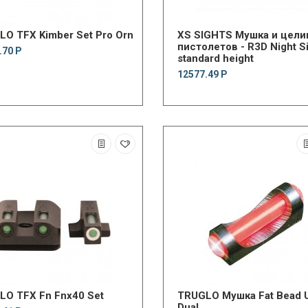
O TFX Kimber Set Pro Orn
XS SIGHTS Мушка и цели
пистолетов - R3D Night Si
.70 Р
standard height
12577.49 Р
LO TFX Fn Fnx40 Set
TRUGLO Мушка Fat Bead U
Dual