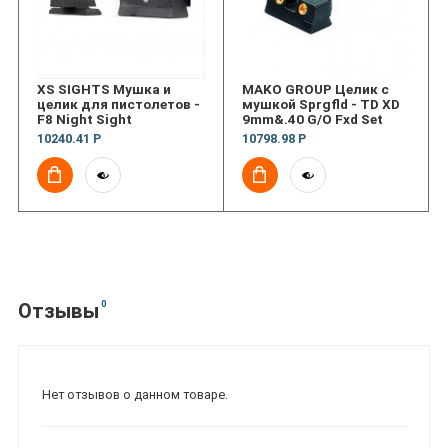
XS SIGHTS Мушка и
MAKO GROUP Целик с
целик для пистолетов -
мушкой Sprgfld - TD XD
F8 Night Sight
9mm&.40 G/O Fxd Set
10240.41 Р
10798.98 Р
0
Отзывы
Нет отзывов о данном товаре.