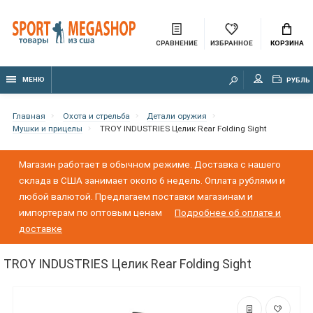
СРАВНЕНИЕ
ИЗБРАННОЕ
КОРЗИНА
МЕНЮ
РУБЛЬ
Главная
Охота и стрельба
Детали оружия
Мушки и прицелы
TROY INDUSTRIES Целик Rear Folding Sight
Магазин работает в обычном режиме. Доставка с нашего
склада в США занимает около 6 недель. Оплата рублями и
любой валютой. Предлагаем поставки магазинам и
импортерам по оптовым ценам
Подробнее об оплате и
доставке
TROY INDUSTRIES Целик Rear Folding Sight