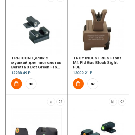
TRIJICON Целик с
TROY INDUSTRIES Front
мушкой для пистолетов
M4 Fld Gas Block Sight
Beretta 3 Dot Green Front
FDE
& Green Rear Night Sight
12288.49 Р
12009.21 Р