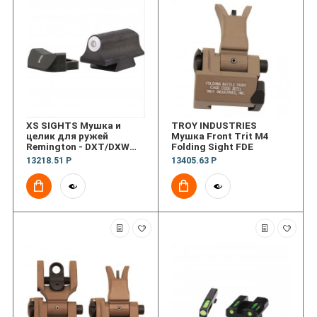
XS SIGHTS Мушка и
TROY INDUSTRIES
целик для ружей
Мушка Front Trit M4
Remington - DXT/DXW
Folding Sight FDE
Dovetail Sights
13218.51 Р
13405.63 Р