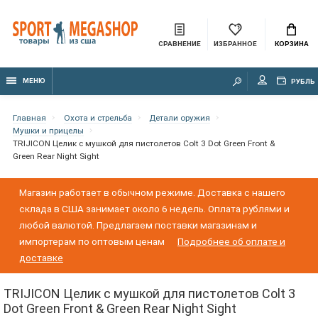
СРАВНЕНИЕ
ИЗБРАННОЕ
КОРЗИНА
МЕНЮ
РУБЛЬ
Главная
Охота и стрельба
Детали оружия
Мушки и прицелы
TRIJICON Целик с мушкой для пистолетов Colt 3 Dot Green Front &
Green Rear Night Sight
Магазин работает в обычном режиме. Доставка с нашего
склада в США занимает около 6 недель. Оплата рублями и
любой валютой. Предлагаем поставки магазинам и
импортерам по оптовым ценам
Подробнее об оплате и
доставке
TRIJICON Целик с мушкой для пистолетов Colt 3
Dot Green Front & Green Rear Night Sight