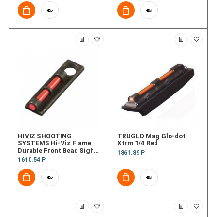
SHOTRAIL
HIVIZ SHOOTING
TRUGLO Mag Glo-dot
SYSTEMS Hi-Viz Flame
Xtrm 1/4 Red
Durable Front Bead Sight
1861.89 Р
- Red
1610.54 Р