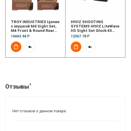
TROY INDUSTRIES Целик
HIVIZ SHOOTING
с мушкой Md Sight Set,
SYSTEMS HIVIZ LiteWave
M4 Front & Round Rear
H3 Sight Set Glock 45
FDE
ACP 10mm and 45 GAP
16663.94 Р
12567.78 Р
0
Отзывы
Нет отзывов о данном товаре.