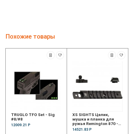
Похожие товары
TRUGLO TFO Set - Sig
XS SIGHTS Целик,
#8/#8
мушка и планка для
ружья Remington 870 -
12009.21 Р
Ghost Ring, Standard Dot
14521.83 Р
Tritium front &