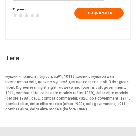
Оценка:
ПРОДОЛЖИТЬ
Теги
мушки и прицелы, trijicon, ca01, 10116, целик с мушкой для
пистолетов colt, целик с мушкой для пистолетов, colt 3 dot green
front & green rear night sight, модель пистолета, colt government,
1911, combat elite, delta elite models (after 1988), delta elite models
(before 1988), ca02, combat commander, ca26, colt government, 1911,
combat elite, delta elite models (after 1988), colt government, 1911,
combat elite, delta elite models (before 1988)