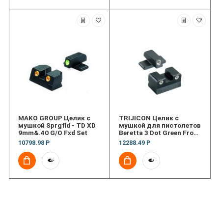
MAKO GROUP Целик с
TRIJICON Целик с
мушкой Sprgfld - TD XD
мушкой для пистолетов
9mm&.40 G/O Fxd Set
Beretta 3 Dot Green Front
& Green Rear Night Sight
10798.98 Р
12288.49 Р