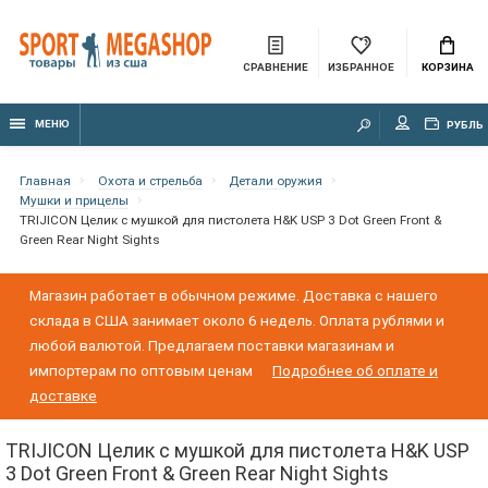
СРАВНЕНИЕ
ИЗБРАННОЕ
КОРЗИНА
МЕНЮ
РУБЛЬ
Главная
Охота и стрельба
Детали оружия
Мушки и прицелы
TRIJICON Целик с мушкой для пистолета H&K USP 3 Dot Green Front &
Green Rear Night Sights
Магазин работает в обычном режиме. Доставка с нашего
склада в США занимает около 6 недель. Оплата рублями и
любой валютой. Предлагаем поставки магазинам и
импортерам по оптовым ценам
Подробнее об оплате и
доставке
TRIJICON Целик с мушкой для пистолета H&K USP
3 Dot Green Front & Green Rear Night Sights