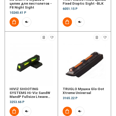
целик для пистолетов -
Fixed Dioptic Sight -BLK
F8 Night Sight
6051.15 Р
10240.41 Р
HIVIZ SHOOTING
TRUGLO Мушка Glo-Dot
SYSTEMS Hi-Viz SandW
Xtreme Universal
MandP Fullsize Ltwave
3165.22 Р
Interchangeable Frnt
3253.66 Р
Sght