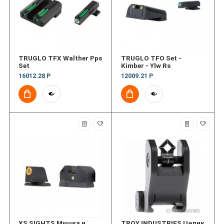
TRUGLO TFX Walther Pps
TRUGLO TFO Set -
Set
Kimber - Ylw Rs
16012.28 Р
12009.21 Р
XS SIGHTS Мушка и
TROY INDUSTRIES Целик