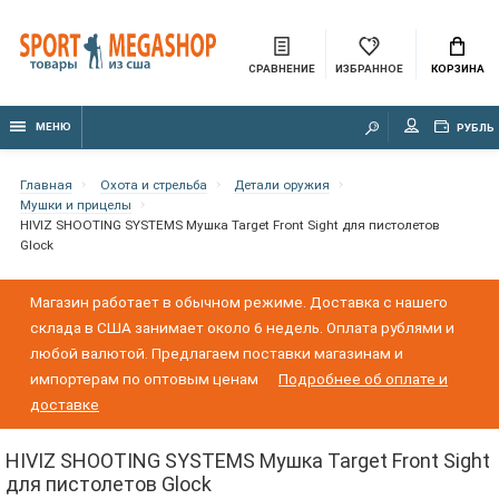
СРАВНЕНИЕ
ИЗБРАННОЕ
КОРЗИНА
МЕНЮ
РУБЛЬ
Главная
Охота и стрельба
Детали оружия
Мушки и прицелы
HIVIZ SHOOTING SYSTEMS Мушка Target Front Sight для пистолетов
Glock
Магазин работает в обычном режиме. Доставка с нашего
склада в США занимает около 6 недель. Оплата рублями и
любой валютой. Предлагаем поставки магазинам и
импортерам по оптовым ценам
Подробнее об оплате и
доставке
HIVIZ SHOOTING SYSTEMS Мушка Target Front Sight
для пистолетов Glock