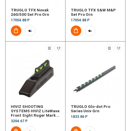
TRUGLO TFX Novak
TRUGLO TFX S&W M&P
260/500 Set Pro Orn
Set Pro Orn
17054.88 Р
17054.88 Р
HIVIZ SHOOTING
TRUGLO Glo-dot Pro
SYSTEMS HIVIZ LiteWave
Series Univ Grn
Front Sight Ruger Mark I
1833.86 Р
II III IV Steel Bull
3204.67 Р