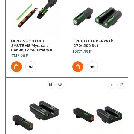
HIVIZ SHOOTING
TRUGLO TFX -Novak
SYSTEMS Мушка и
.270/.500 Set
целик TomBuster® II
15771.18 Р
Turkey/Deer Sight Set
2746.20 Р