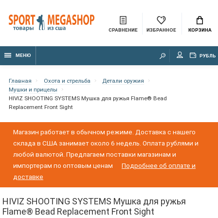
СРАВНЕНИЕ
ИЗБРАННОЕ
КОРЗИНА
МЕНЮ
РУБЛЬ
Главная
Охота и стрельба
Детали оружия
Мушки и прицелы
HIVIZ SHOOTING SYSTEMS Мушка для ружья Flame® Bead
Replacement Front Sight
Магазин работает в обычном режиме. Доставка с нашего
склада в США занимает около 6 недель. Оплата рублями и
любой валютой. Предлагаем поставки магазинам и
импортерам по оптовым ценам
Подробнее об оплате и
доставке
HIVIZ SHOOTING SYSTEMS Мушка для ружья
Flame® Bead Replacement Front Sight