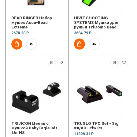
DEAD RINGER Набор
HIVIZ SHOOTING
мушек Accu-Bead
SYSTEMS Мушка для
Extreme
ружья TriComp Bead
Replacement Front Sight
2670.20 Р
3684.79 Р
TRIJICON Целик с
TRUGLO TFO Set - Sig
мушкой BabyEagle 3dt
#8/#8 - Ylw Rs
f&r NS
11898.31 Р