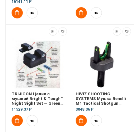
16141.11 Р
TRIJICON Целик с
HIVIZ SHOOTING
мушкой Bright & Tough™
SYSTEMS Мушка Benelli
Night Sight Set — Green
M1 Tactical Shotgun
Front & Green Rear — for
Sight
11529.37 Р
3048.36 Р
Glock® Pistols