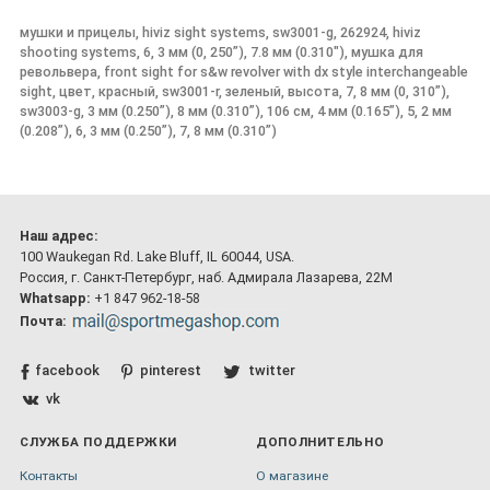
мушки и прицелы, hiviz sight systems, sw3001-g, 262924, hiviz
shooting systems, 6, 3 мм (0, 250”), 7.8 мм (0.310"), мушка для
револьвера, front sight for s&w revolver with dx style interchangeable
sight, цвет, красный, sw3001-r, зеленый, высота, 7, 8 мм (0, 310”),
sw3003-g, 3 мм (0.250”), 8 мм (0.310”), 106 см, 4 мм (0.165”), 5, 2 мм
(0.208”), 6, 3 мм (0.250”), 7, 8 мм (0.310”)
Наш адрес:
100 Waukegan Rd. Lake Bluff, IL 60044, USA.
Россия, г. Санкт-Петербург, наб. Адмирала Лазарева, 22М
Whatsapp:
+1 847 962-18-58
Почта:
facebook
pinterest
twitter
vk
СЛУЖБА ПОДДЕРЖКИ
ДОПОЛНИТЕЛЬНО
Контакты
О магазине