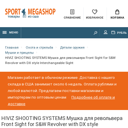
СРАВНЕНИЕ
ИЗБРАННОЕ
КОРЗИНА
МЕНЮ
РУБЛЬ
Главная
Охота и стрельба
Детали оружия
Мушки и прицелы
HIVIZ SHOOTING SYSTEMS Мушка для револьвера Front Sight for S&W
Revolver with DX style Interchangeable Sight
Магазин работает в обычном режиме. Доставка с нашего
склада в США занимает около 6 недель. Оплата рублями и
любой валютой. Предлагаем поставки магазинам и
импортерам по оптовым ценам
Подробнее об оплате и
доставке
HIVIZ SHOOTING SYSTEMS Мушка для револьвера
Front Sight for S&W Revolver with DX style