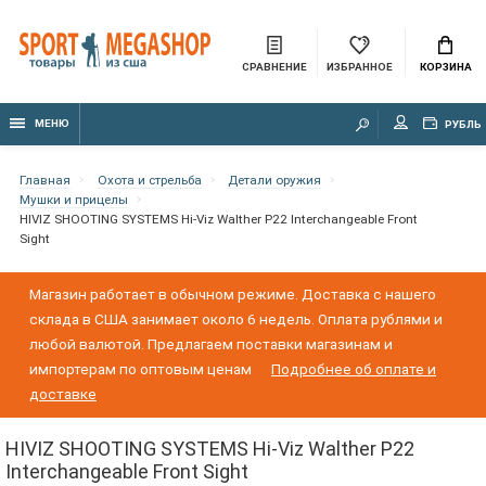
СРАВНЕНИЕ
ИЗБРАННОЕ
КОРЗИНА
МЕНЮ
РУБЛЬ
Главная
Охота и стрельба
Детали оружия
Мушки и прицелы
HIVIZ SHOOTING SYSTEMS Hi-Viz Walther P22 Interchangeable Front
Sight
Магазин работает в обычном режиме. Доставка с нашего
склада в США занимает около 6 недель. Оплата рублями и
любой валютой. Предлагаем поставки магазинам и
импортерам по оптовым ценам
Подробнее об оплате и
доставке
HIVIZ SHOOTING SYSTEMS Hi-Viz Walther P22
Interchangeable Front Sight