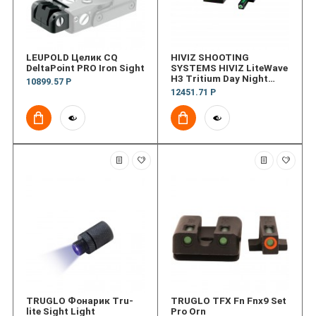
LEUPOLD Целик CQ
HIVIZ SHOOTING
DeltaPoint PRO Iron Sight
SYSTEMS HIVIZ LiteWave
H3 Tritium Day Night
10899.57 Р
Sight SandW 9EZ
12451.71 Р
TRUGLO Фонарик Tru-
TRUGLO TFX Fn Fnx9 Set
lite Sight Light
Pro Orn