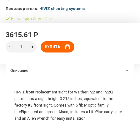
Производитель:
HIVIZ shooting systems
На складе в США: 10 шт.
3615.61 Р
КУПИТЬ
Описание
Hi-Viz front replacement sight for Walther P22 and P22Q
pistols has a sight height 0.215 inches, equivalent to the
factory #3 front sight. Comes with 6 fiber optic family
LitePipes, red and green. Alsco, includes a LitePipe carry case
and an Allen wrench for easy installation.