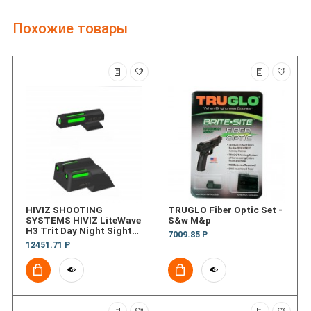
Похожие товары
HIVIZ SHOOTING
TRUGLO Fiber Optic Set -
SYSTEMS HIVIZ LiteWave
S&w M&p
H3 Trit Day Night Sight
7009.85 Р
Staccato P C2 w Fixed
12451.71 Р