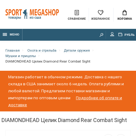
СРАВНЕНИЕ
ИЗБРАННОЕ
КОРЗИНА
МЕНЮ
РУБЛЬ
Главная
Охота и стрельба
Детали оружия
Мушки и прицелы
DIAMONDHEAD Целик Diamond Rear Combat Sight
Магазин работает в обычном режиме. Доставка с нашего
склада в США занимает около 6 недель. Оплата рублями и
любой валютой. Предлагаем поставки магазинам и
импортерам по оптовым ценам
Подробнее об оплате и
доставке
DIAMONDHEAD Целик Diamond Rear Combat Sight