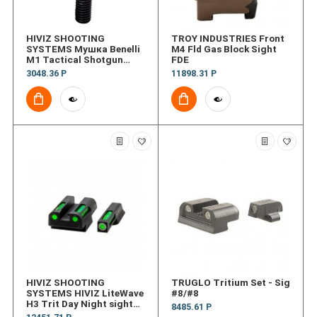
HIVIZ SHOOTING
TROY INDUSTRIES Front
SYSTEMS Мушка Benelli
M4 Fld Gas Block Sight
M1 Tactical Shotgun
FDE
Sight
3048.36 Р
11898.31 Р
HIVIZ SHOOTING
TRUGLO Tritium Set - Sig
SYSTEMS HIVIZ LiteWave
#8/#8
H3 Trit Day Night sight
8485.61 Р
CZ 75 85 P01 w Fixed