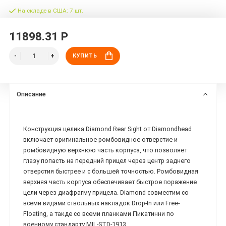
На складе в США: 7 шт.
11898.31 Р
КУПИТЬ
Описание
Конструкция целика Diamond Rear Sight от Diamondhead
включает оригинальное ромбовидное отверстие и
ромбовидную верхнюю часть корпуса, что позволяет
глазу попасть на передний прицел через центр заднего
отверстия быстрее и с большей точностью. Ромбовидная
верхняя часть корпуса обеспечивает быстрое поражение
цели через диафрагму прицела. Diamond совместим со
всеми видами ствольных накладок Drop-In или Free-
Floating, а такде со всеми планками Пикатинни по
военному стандарту MIL-STD-1913.