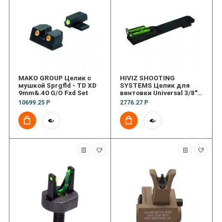
MAKO GROUP Целик с
HIVIZ SHOOTING
мушкой Sprgfld - TD XD
SYSTEMS Целик для
9mm&.40 G/O Fxd Set
винтовки Universal 3/8″
Dovetail Adjustable Rear
10699.25 Р
2776.27 Р
Rifle Sight