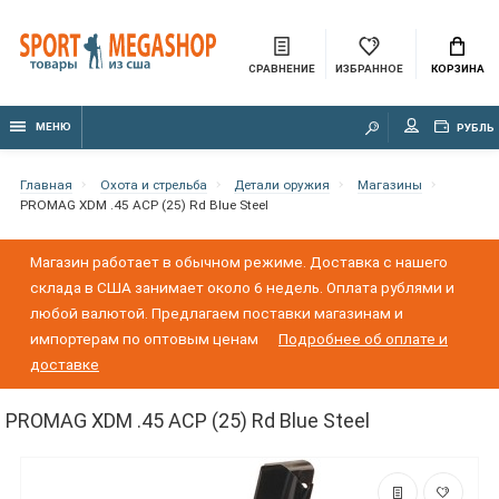
СРАВНЕНИЕ
ИЗБРАННОЕ
КОРЗИНА
МЕНЮ
РУБЛЬ
Главная
Охота и стрельба
Детали оружия
Магазины
PROMAG XDM .45 ACP (25) Rd Blue Steel
Магазин работает в обычном режиме. Доставка с нашего
склада в США занимает около 6 недель. Оплата рублями и
любой валютой. Предлагаем поставки магазинам и
импортерам по оптовым ценам
Подробнее об оплате и
доставке
PROMAG XDM .45 ACP (25) Rd Blue Steel