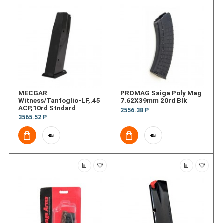
MECGAR
PROMAG Saiga Poly Mag
Witness/Tanfoglio-LF,.45
7.62X39mm 20rd Blk
ACP,10rd Stndard
2556.38 Р
3565.52 Р