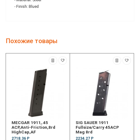
- Finish: Blued
Похожие товары
MECGAR 1911,.45
SIG SAUER 1911
ACP,Anti-Friction,8rd
Fullsize/Carry 45ACP
HighCap,AF
Mag 8rd
2718.36 Р
2234.27 Р