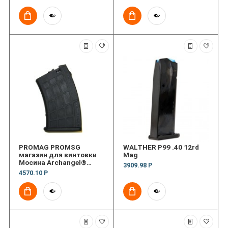
PROMAG PROMSG
WALTHER P99 .40 12rd
магазин для винтовки
Mag
Мосина Archangel®
3909.98 Р
7.62x54R Magazine for
4570.10 Р
AA9130