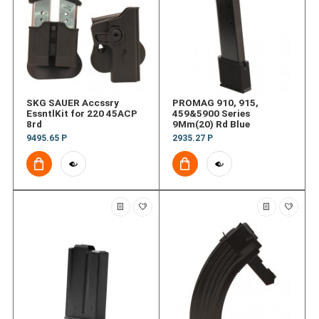
SKG SAUER Accssry
PROMAG 910, 915,
EssntlKit for 220 45ACP
459&5900 Series
8rd
9Mm(20) Rd Blue
9495.65 Р
2935.27 Р