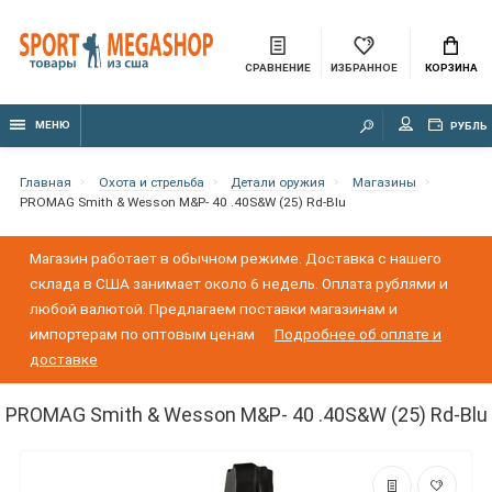
СРАВНЕНИЕ
ИЗБРАННОЕ
КОРЗИНА
МЕНЮ
РУБЛЬ
Главная
Охота и стрельба
Детали оружия
Магазины
PROMAG Smith & Wesson M&P- 40 .40S&W (25) Rd-Blu
Магазин работает в обычном режиме. Доставка с нашего
склада в США занимает около 6 недель. Оплата рублями и
любой валютой. Предлагаем поставки магазинам и
импортерам по оптовым ценам
Подробнее об оплате и
доставке
PROMAG Smith & Wesson M&P- 40 .40S&W (25) Rd-Blu