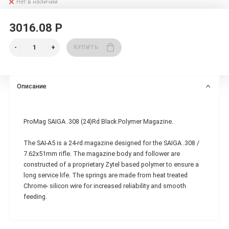
Нет в наличии
3016.08 Р
КУПИТЬ
Описание
ProMag SAIGA .308 (24)Rd Black Polymer Magazine.
The SAI-A5 is a 24-rd magazine designed for the SAIGA .308 /
7.62x51mm rifle. The magazine body and follower are
constructed of a proprietary Zytel based polymer to ensure a
long service life. The springs are made from heat treated
Chrome- silicon wire for increased reliability and smooth
feeding.