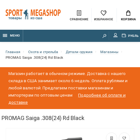
СРАВНЕНИЕ
ИЗБРАННОЕ
КОРЗИНА
МЕНЮ
РУБЛЬ
Главная
Охота и стрельба
Детали оружия
Магазины
PROMAG Saiga .308(24) Rd Black
Магазин работает в обычном режиме. Доставка с нашего
склада в США занимает около 6 недель. Оплата рублями и
любой валютой. Предлагаем поставки магазинам и
импортерам по оптовым ценам
Подробнее об оплате и
доставке
PROMAG Saiga .308(24) Rd Black