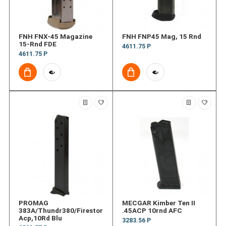
FNH FNX-45 Magazine
FNH FNP45 Mag, 15 Rnd
15-Rnd FDE
4611.75 Р
4611.75 Р
PROMAG
MECGAR Kimber Ten II
383A/Thundr380/Firestorm.380
.45ACP 10rnd AFC
Acp,10Rd Blu
3283.56 Р