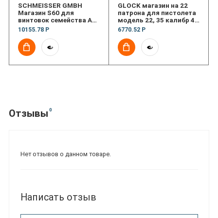
SCHMEISSER GMBH
GLOCK магазин на 22
Магазин S60 для
патрона для пистолета
винтовок семейства AR-
модель 22, 35 калибр 40
15 на 60 патронов
SW
10155.78 Р
6770.52 Р
0
Отзывы
Нет отзывов о данном товаре.
Написать отзыв