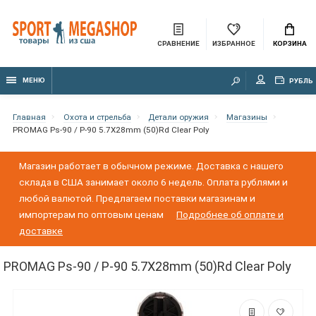
СРАВНЕНИЕ
ИЗБРАННОЕ
КОРЗИНА
МЕНЮ
РУБЛЬ
Главная
Охота и стрельба
Детали оружия
Магазины
PROMAG Ps-90 / P-90 5.7X28mm (50)Rd Clear Poly
Магазин работает в обычном режиме. Доставка с нашего
склада в США занимает около 6 недель. Оплата рублями и
любой валютой. Предлагаем поставки магазинам и
импортерам по оптовым ценам
Подробнее об оплате и
доставке
PROMAG Ps-90 / P-90 5.7X28mm (50)Rd Clear Poly