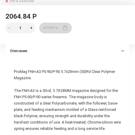
Нет в наличии
2064.84 Р
КУПИТЬ
Описание
ProMag FNH-A3 PS-90/P-90 5.7x28mm (50)Rd Clear Polymer
Magazine.
The FNH-A3 is a 50-rd, 5.7X28MM magazine designed for the
FNH PS-90/P-90 series firearms. The magazine body is
constructed of a clear Polycarbonate, with the follower, base-
plate, and feeding mechanism molded of a Glass-reinforced
black Polymer, ensuring strength and durability under the
harshest conditions of use. A heat-treated, Chrome-silicon wire
spring ensures reliable feeding and a long service life.