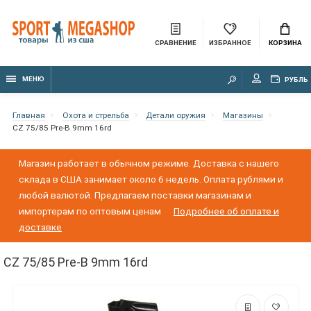
СРАВНЕНИЕ
ИЗБРАННОЕ
КОРЗИНА
МЕНЮ
РУБЛЬ
Главная
Охота и стрельба
Детали оружия
Магазины
CZ 75/85 Pre-B 9mm 16rd
Магазин работает в обычном режиме. Доставка с нашего
склада в США занимает около 6 недель. Оплата рублями и
любой валютой. Предлагаем поставки магазинам и
импортерам по оптовым ценам
Подробнее об оплате и
доставке
CZ 75/85 Pre-B 9mm 16rd