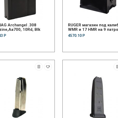
AG Archangel .308
RUGER магазин под калибры 22
ine,Aa700, 10Rd, Blk
WMR и 17 HMR на 9 патр
43 Р
4570.10 Р