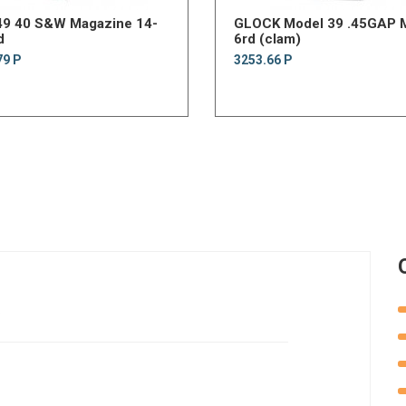
49 40 S&W Magazine 14-
GLOCK Model 39 .45GAP 
d
6rd (clam)
79 Р
3253.66 Р
.