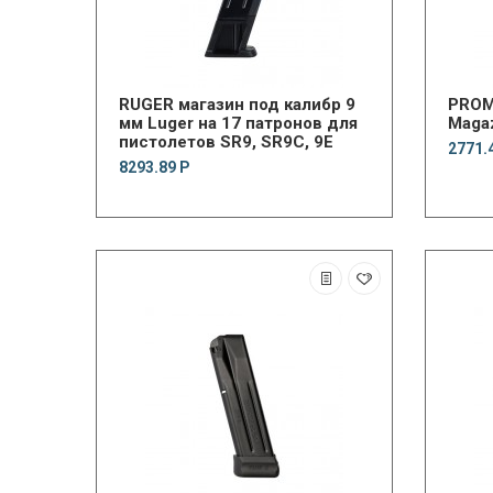
RUGER магазин под калибр 9
PROM
мм Luger на 17 патронов для
Magaz
пистолетов SR9, SR9C, 9E
2771.
8293.89 Р