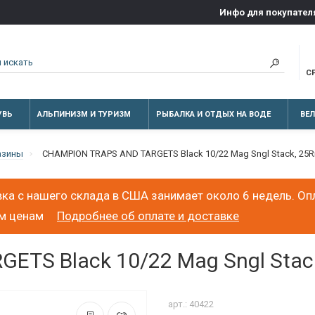
Инфо для покупател
С
УВЬ
АЛЬПИНИЗМ И ТУРИЗМ
РЫБАЛКА И ОТДЫХ НА ВОДЕ
ВЕ
азины
CHAMPION TRAPS AND TARGETS Black 10/22 Mag Sngl Stack, 25
ка с нашего склада в США занимает около 6 недель. Оп
ым ценам
Подробнее об оплате и доставке
TS Black 10/22 Mag Sngl Stac
арт.: 40422