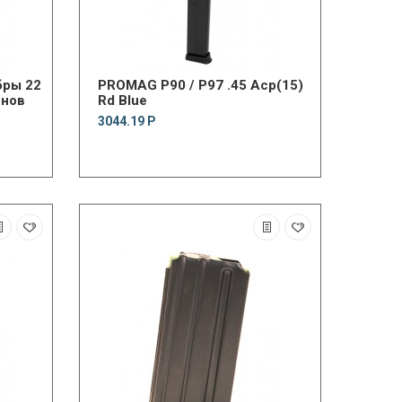
PROMAG P90 / P97 .45 Acp(15)
онов
Rd Blue
3044.19 Р