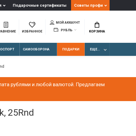
я
Подарочные сертификаты
Советы профи
МОЙ АККАУНТ
РУБЛЬ
РАВНЕНИЕ
ИЗБРАННОЕ
КОРЗИНА
ЛОСПОРТ
САМООБОРОНА
ПОДАРКИ
ЕЩЕ...
Rnd
лата рублями и любой валютой. Предлагаем
k, 25Rnd