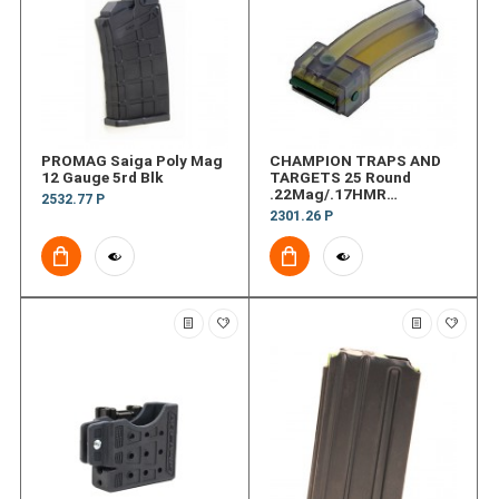
PROMAG Saiga Poly Mag
CHAMPION TRAPS AND
12 Gauge 5rd Blk
TARGETS 25 Round
.22Mag/.17HMR
2532.77 Р
Magazine
2301.26 Р