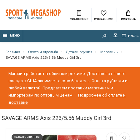
СРАВНЕНИЕ
ИЗБРАННОЕ
КОРЗИНА
МЕНЮ
РУБЛЬ
Главная
Охота и стрельба
Детали оружия
Магазины
SAVAGE ARMS Axis 223/5.56 Muddy Girl 3rd
Магазин работает в обычном режиме. Доставка с нашего
склада в США занимает около 6 недель. Оплата рублями и
любой валютой. Предлагаем поставки магазинам и
импортерам по оптовым ценам
Подробнее об оплате и
доставке
SAVAGE ARMS Axis 223/5.56 Muddy Girl 3rd
ЗАКАНЧИВАЕТСЯ