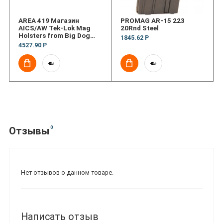
AREA 419 Магазин
PROMAG AR-15 223
AICS/AW Tek-Lok Mag
20Rnd Steel
Holsters from Big Dog
1845.62 Р
Steel
4527.90 Р
0
Отзывы
Нет отзывов о данном товаре.
Написать отзыв