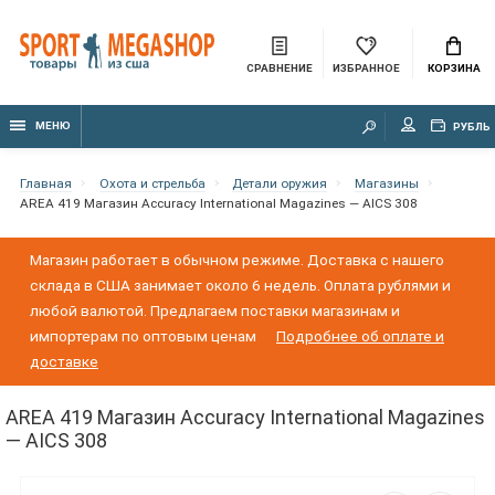
СРАВНЕНИЕ
ИЗБРАННОЕ
КОРЗИНА
МЕНЮ
РУБЛЬ
Главная
Охота и стрельба
Детали оружия
Магазины
AREA 419 Магазин Accuracy International Magazines — AICS 308
Магазин работает в обычном режиме. Доставка с нашего
склада в США занимает около 6 недель. Оплата рублями и
любой валютой. Предлагаем поставки магазинам и
импортерам по оптовым ценам
Подробнее об оплате и
доставке
AREA 419 Магазин Accuracy International Magazines
— AICS 308