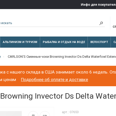
Инфо для покупател
С
АЛЬПИНИЗМ И ТУРИЗМ
РЫБАЛКА И ОТДЫХ НА ВОДЕ
ВЕЛОСПОРТ
С
и
CARLSON'S Сменные чоки Browning Invector Ds Delta Waterfowl Exten
ка с нашего склада в США занимает около 6 недель. Оп
ым ценам
Подробнее об оплате и доставке
owning Invector Ds Delta Water
арт.: 07653