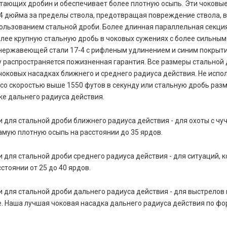
тающих дробин и обеспечивает более плотную осыпь. Эти чоковы
/4 дюйма за пределы ствола, предотвращая повреждение ствола, 
ользованием стальной дроби. Более длинная параллельная секци
лее крупную стальную дробь в чоковых сужениях с более сильным
 нержавеющей стали 17-4 с рифленым удлинением и синим покрыт
у распространяется пожизненная гарантия. Все размеры стальной
чоковых насадках ближнего и среднего радиуса действия. Не испо
со скоростью выше 1550 футов в секунду или стальную дробь раз
ке дальнего радиуса действия.
 для стальной дроби ближнего радиуса действия - для охоты с чу
мую плотную осыпь на расстоянии до 35 ярдов.
 для стальной дроби среднего радиуса действия - для ситуаций, к
стоянии от 25 до 40 ярдов.
 для стальной дроби дальнего радиуса действия - для выстрелов 
е. Наша лучшая чоковая насадка дальнего радиуса действия по 