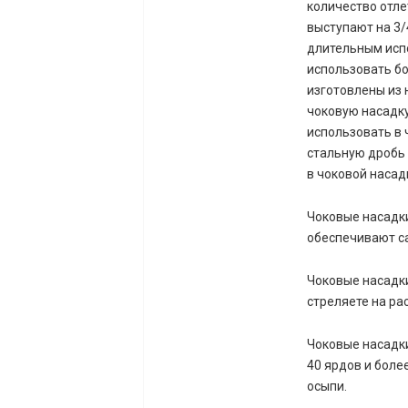
количество отле
выступают на 3
длительным исп
использовать бо
изготовлены из
чоковую насадк
использовать в 
стальную дробь 
в чоковой насад
Чоковые насадки
обеспечивают са
Чоковые насадки
стреляете на рас
Чоковые насадки
40 ярдов и боле
осыпи.