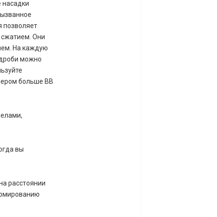
е насадки
вызванное
я позволяет
 сжатием. Они
ием. На каждую
 дроби можно
льзуйте
мером больше BB
челами,
огда вы
на расстоянии
формированию