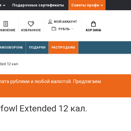
я
Подарочные сертификаты
Советы профи
МОЙ АККАУНТ
РУБЛЬ
РАВНЕНИЕ
ИЗБРАННОЕ
КОРЗИНА
АМООБОРОНА
ПОДАРКИ
РАСПРОДАЖА
ded 12 кал.
лата рублями и любой валютой. Предлагаем
fowl Extended 12 кал.