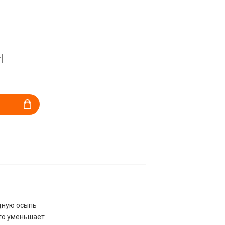
дную осыпь
то уменьшает