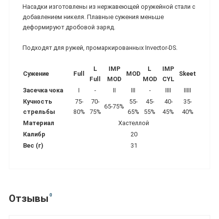
Насадки изготовлены из нержавеющей оружейной стали с
добавлением никеля. Плавные сужения меньше
деформируют дробовой заряд.
Подходят для ружей, промаркированных Invector-DS.
L
IMP
L
IMP
Сужение
Full
MOD
Skeet
Full
MOD
MOD
CYL
Засечка чока
I
-
II
III
-
IIII
IIIII
Кучность
75-
70-
55-
45-
40-
35-
65-75%
стрельбы
80%
75%
65%
55%
45%
40%
Материал
Хастеллой
Калибр
20
Вес (г)
31
0
Отзывы