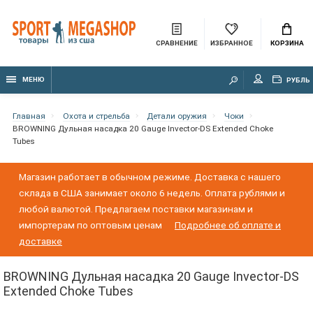
СРАВНЕНИЕ
ИЗБРАННОЕ
КОРЗИНА
МЕНЮ
РУБЛЬ
Главная
Охота и стрельба
Детали оружия
Чоки
BROWNING Дульная насадка 20 Gauge Invector-DS Extended Choke
Tubes
Магазин работает в обычном режиме. Доставка с нашего
склада в США занимает около 6 недель. Оплата рублями и
любой валютой. Предлагаем поставки магазинам и
импортерам по оптовым ценам
Подробнее об оплате и
доставке
BROWNING Дульная насадка 20 Gauge Invector-DS
Extended Choke Tubes