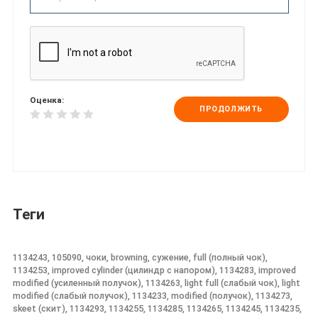
Оценка:
ПРОДОЛЖИТЬ
Теги
1134243, 105090, чоки, browning, сужение, full (полный чок),
1134253, improved cylinder (цилиндр с напором), 1134283, improved
modified (усиленный получок), 1134263, light full (слабый чок), light
modified (слабый получок), 1134233, modified (получок), 1134273,
skeet (скит), 1134293, 1134255, 1134285, 1134265, 1134245, 1134235,