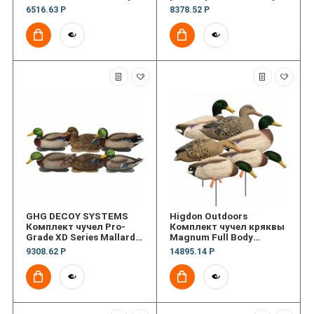
6516.63 Р
8378.52 Р
GHG DECOY SYSTEMS
Higdon Outdoors
Комплект чучел Pro-
Комплект чучел кряквы
Grade XD Series Mallard
Magnum Full Body
Decoys - Harvester 6 Pack
Mallard Variety Pack
9308.62 Р
14895.14 Р
Flocked Heads 6 шт