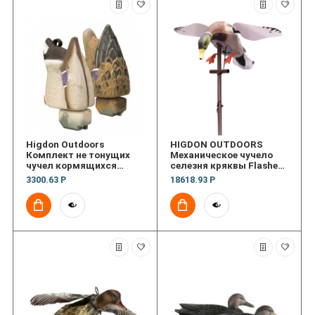
Higdon Outdoors
HIGDON OUTDOORS
Комплект не тонущих
Механическое чучело
чучел кормящихся
селезня кряквы Flasher
крякв Magnum Duck Butt
pro
3300.63 Р
18618.93 Р
Mallard