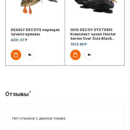
DEADLY DECOYS парящее
GHG DECOY SYSTEMS
чучело кряквы
Комплект чучел Hunter
Series Over Size Black
4231.57 Р
Duck Decoys
7615.99 Р
0
Отзывы
Нет отзывов о данном товаре.