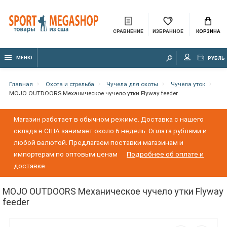
СРАВНЕНИЕ
ИЗБРАННОЕ
КОРЗИНА
МЕНЮ
РУБЛЬ
Главная
Охота и стрельба
Чучела для охоты
Чучела уток
MOJO OUTDOORS Механическое чучело утки Flyway feeder
Магазин работает в обычном режиме. Доставка с нашего
склада в США занимает около 6 недель. Оплата рублями и
любой валютой. Предлагаем поставки магазинам и
импортерам по оптовым ценам
Подробнее об оплате и
доставке
MOJO OUTDOORS Механическое чучело утки Flyway
feeder