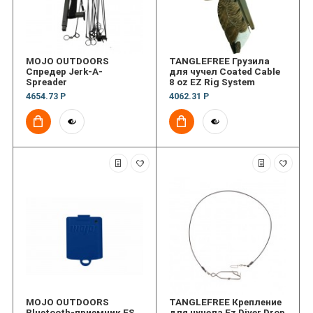
MOJO OUTDOORS
TANGLEFREE Грузила
Спредер Jerk-A-
для чучел Coated Cable
Spreader
8 oz EZ Rig System
4654.73 Р
4062.31 Р
MOJO OUTDOORS
TANGLEFREE Крепление
Bluetooth-приемник ES
для чучела Ez Diver Drop