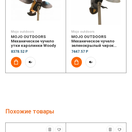
Mojo outdoors
Mojo outdoors
MOJO OUTDOORS
MOJO OUTDOORS
Механическое чучело
Механическое чучело
утки каролинки Woody
зеленокрылый чирок
Green Wing Teal Remote
8378.52 Р
7447.57 Р
Ready
Похожие товары