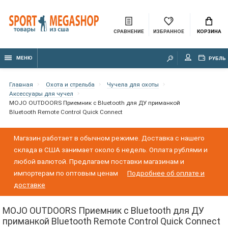
СРАВНЕНИЕ
ИЗБРАННОЕ
КОРЗИНА
МЕНЮ
РУБЛЬ
Главная
Охота и стрельба
Чучела для охоты
Аксессуары для чучел
MOJO OUTDOORS Приемник с Bluetooth для ДУ приманкой
Bluetooth Remote Control Quick Connect
Магазин работает в обычном режиме. Доставка с нашего
склада в США занимает около 6 недель. Оплата рублями и
любой валютой. Предлагаем поставки магазинам и
импортерам по оптовым ценам
Подробнее об оплате и
доставке
MOJO OUTDOORS Приемник с Bluetooth для ДУ
приманкой Bluetooth Remote Control Quick Connect