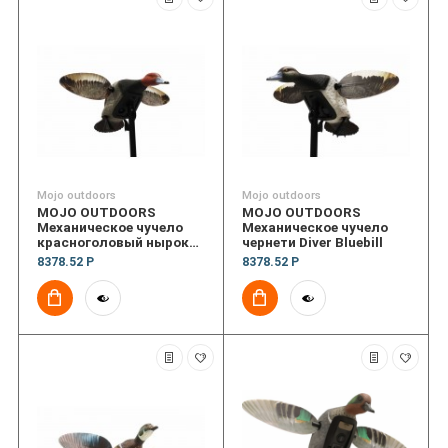
Mojo outdoors
Mojo outdoors
MOJO OUTDOORS
MOJO OUTDOORS
Механическое чучело
Механическое чучело
красноголовый нырок
чернети Diver Bluebill
Diver Redhead
8378.52 Р
8378.52 Р