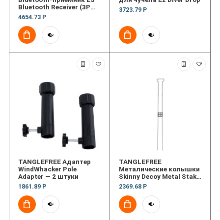
Bluetooth Receiver (3P
3723.79 Р
Connect)
4654.73 Р
TANGLEFREE Адаптер
TANGLEFREE
WindWhacker Pole
Металические колышки
Adapter — 2 штуки
Skinny Decoy Metal Stake
— 12 штук
1861.89 Р
2369.68 Р