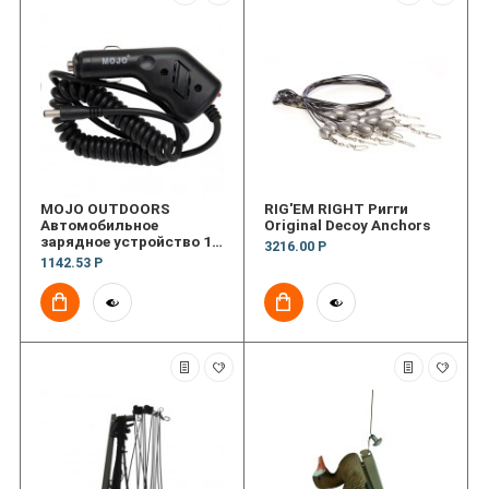
MOJO OUTDOORS
RIG'EM RIGHT Ригги
Автомобильное
Original Decoy Anchors
зарядное устройство 12
3216.00 Р
V Car charger
1142.53 Р