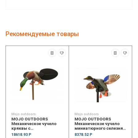
Рекомендуемые товары
Mojo outdoors
Mojo outdoors
MOJO OUTDOORS
MOJO OUTDOORS
Механическое чучело
Механическое чучело
кряквы с
миниатюрного селезня
вращающимися
кряквы с
18618.93 Р
8378.52 Р
крыльями (Селезень)
вращающимися