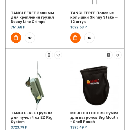
TANGLEFREE Зажимы
TANGLEFREE Полевые
для крепления грузил
колышки Skinny Stake —
Decoy Line Crimps
12 штук
761.68 Р
1692.63 Р
TANGLEFREE Грузила
MOJO OUTDOORS Сумка
для чучел 4 oz EZ Rig
для патронов Big Mouth
System
- Shell Pouch
3723.79 Р
1395.49 Р