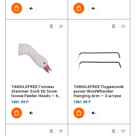
TANGLEFREE Головы
TANGLEFREE Подвесной
Slammer Sock 3D Snow
рычаг WindWhacker
Goose Feeder Heads — 6
Hanging Arm — 2 штуки
штук
1861.89 Р
1861.89 Р