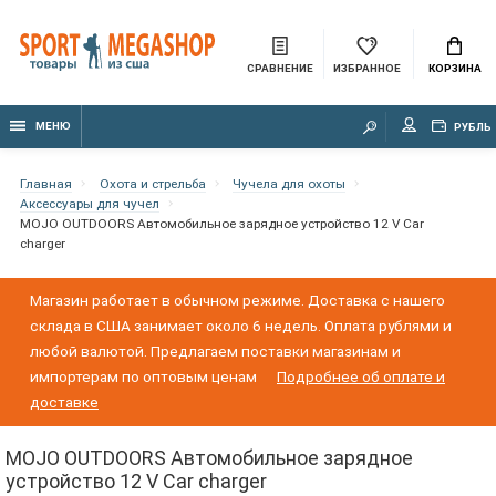
СРАВНЕНИЕ
ИЗБРАННОЕ
КОРЗИНА
МЕНЮ
РУБЛЬ
Главная
Охота и стрельба
Чучела для охоты
Аксессуары для чучел
MOJO OUTDOORS Автомобильное зарядное устройство 12 V Car
charger
Магазин работает в обычном режиме. Доставка с нашего
склада в США занимает около 6 недель. Оплата рублями и
любой валютой. Предлагаем поставки магазинам и
импортерам по оптовым ценам
Подробнее об оплате и
доставке
MOJO OUTDOORS Автомобильное зарядное
устройство 12 V Car charger