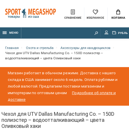
СРАВНЕНИЕ
ИЗБРАННОЕ
КОРЗИНА
МЕНЮ
РУБЛЬ
Главная
Охота и стрельба
Аксессуары для квадроциклов
Чехол для UTV Dallas Manufacturing Co. – 150D полиэстер –
водоотталкивающий – цвета Оливковый хаки
Магазин работает в обычном режиме. Доставка с нашего
склада в США занимает около 6 недель. Оплата рублями и
любой валютой. Предлагаем поставки магазинам и
импортерам по оптовым ценам
Подробнее об оплате и
доставке
Чехол для UTV Dallas Manufacturing Co. – 150D
полиэстер – водоотталкивающий – цвета
Оливковый хаки