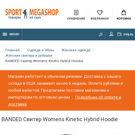
СРАВНЕНИЕ
ИЗБРАННОЕ
КОРЗИНА
МЕНЮ
РУБЛЬ
Главная
Одежда и обувь
Женская одежда
Женские свитера и рубашки
BANDED Свитер Womens Kinetic Hybrid Hoodie
Магазин работает в обычном режиме. Доставка с нашего
склада в США занимает около 6 недель. Оплата рублями и
любой валютой. Предлагаем поставки магазинам и
импортерам по оптовым ценам
Подробнее об оплате и
доставке
BANDED Свитер Womens Kinetic Hybrid Hoodie