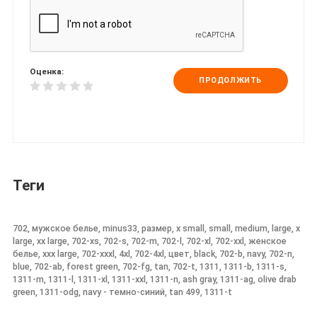
Оценка:
ПРОДОЛЖИТЬ
Теги
702, мужское белье, minus33, размер, x small, small, medium, large, x
large, xx large, 702-xs, 702-s, 702-m, 702-l, 702-xl, 702-xxl, женское
белье, xxx large, 702-xxxl, 4xl, 702-4xl, цвет, black, 702-b, navy, 702-n,
blue, 702-ab, forest green, 702-fg, tan, 702-t, 1311, 1311-b, 1311-s,
1311-m, 1311-l, 1311-xl, 1311-xxl, 1311-n, ash gray, 1311-ag, olive drab
green, 1311-odg, navy - темно-синий, tan 499, 1311-t