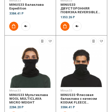
Minus33
Minus33
MINUS33 Балаклава
MINUS33
Expedition
ДВУСТОРОННЯЯ
ПОВЯЗКА REVERSIBLE
3384.41 Р
HEADBAND MIDWEIGHT
1353.26 Р
Minus33
Minus33
MINUS33 Мультиклава
MINUS33 Флисовая
WOOL MULTICLAVA
балаклава с начесом
MICRO WEIGHT
KODIAK FLEECE
BRUSHED NECK GAITER
2284.20 Р
3384.41 Р
EXPEDITION