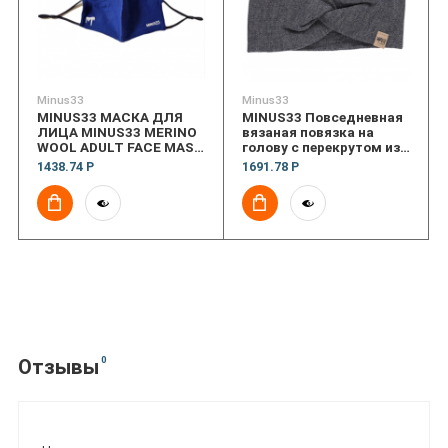
Minus33
Minus33
MINUS33 МАСКА ДЛЯ
MINUS33 Повседневная
ЛИЦА MINUS33 MERINO
вязаная повязка на
WOOL ADULT FACE MASK
голову с перекрутом из
LIGHTWEIGHT
шерсти мериноса
1438.74 Р
1691.78 Р
EVERYDAY KNIT TWIST
HEADBAND MIDWEIGHT
0
Отзывы