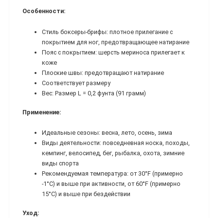
Особенности:
Стиль боксеры-брифы: плотное прилегание с
покрытием для ног, предотвращающее натирание
Пояс с покрытием: шерсть мериноса прилегает к
коже
Плоские швы: предотвращают натирание
Соответствует размеру
Вес: Размер L = 0,2 фунта (91 грамм)
Применение:
Идеальные сезоны: весна, лето, осень, зима
Виды деятельности: повседневная носка, походы,
кемпинг, велосипед, бег, рыбалка, охота, зимние
виды спорта
Рекомендуемая температура: от 30°F (примерно
-1°C) и выше при активности, от 60°F (примерно
15°C) и выше при бездействии
Уход: