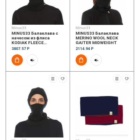
Minus33
Minus33
MINUS33 Балаклава с
MINUS33 Балаклава
начесом из флиса
MERINO WOOL NECK
KODIAK FLEECE
GAITER MIDWEIGHT
BRUSHED BALACLAVA
3807.57 Р
2114.94 Р
EXPEDITION