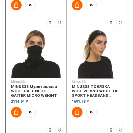
Minus33
Minus33
MINUS33 Мультиклава
MINUS33 ПОВЯЗКА
WOOL HALF NECK
WOOLVERINO WOOL TIE
GAITER MICRO WEIGHT
SPORT HEADBAND
MICRO WEIGHT
2114.94 Р
1691.78 Р