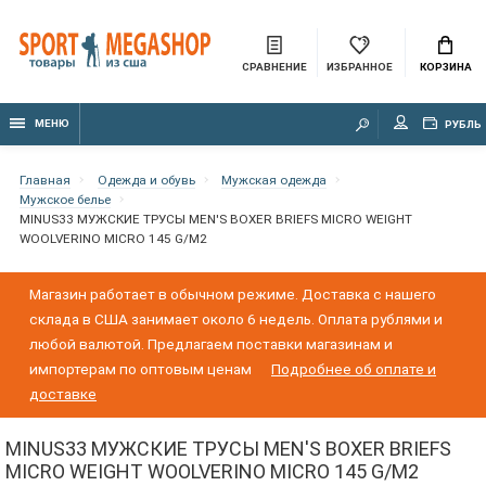
СРАВНЕНИЕ
ИЗБРАННОЕ
КОРЗИНА
МЕНЮ
РУБЛЬ
Главная
Одежда и обувь
Мужская одежда
Мужское белье
MINUS33 МУЖСКИЕ ТРУСЫ MEN'S BOXER BRIEFS MICRO WEIGHT
WOOLVERINO MICRO 145 G/M2
Магазин работает в обычном режиме. Доставка с нашего
склада в США занимает около 6 недель. Оплата рублями и
любой валютой. Предлагаем поставки магазинам и
импортерам по оптовым ценам
Подробнее об оплате и
доставке
MINUS33 МУЖСКИЕ ТРУСЫ MEN'S BOXER BRIEFS
MICRO WEIGHT WOOLVERINO MICRO 145 G/M2