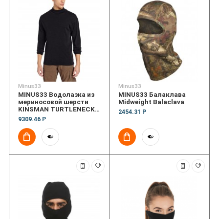
Minus33
Minus33
MINUS33 Водолазка из
MINUS33 Балаклава
мериносовой шерсти
Midweight Balaclava
KINSMAN TURTLENECK
2454.31 Р
L/S MEN'S MIDWEIGHT
9309.46 Р
235 G/M2