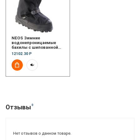
NEOS Зимние
водонепроницаемые
бахилы с шипованной
подошвой Voyager
12102.30 Р
Stabilicer
0
Отзывы
Нет отзывов о данном товаре.