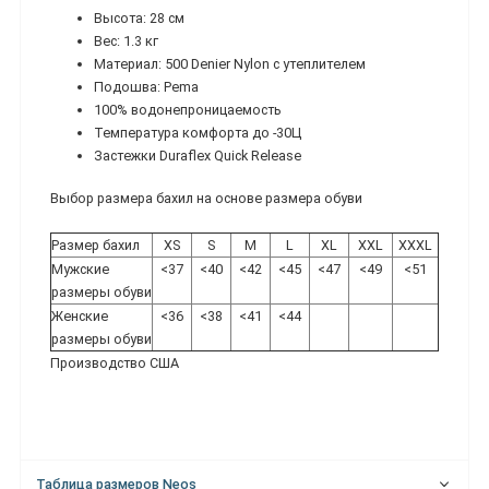
Высота: 28 см
Вес: 1.3 кг
Материал: 500 Denier Nylon с утеплителем
Подошва: Pema
100% водонепроницаемость
Температура комфорта до -30Ц
Застежки Duraflex Quick Release
Выбор размера бахил на основе размера обуви
Размер бахил
XS
S
M
L
XL
XXL
XXXL
Мужские
<37
<40
<42
<45
<47
<49
<51
размеры обуви
Женские
<36
<38
<41
<44
размеры обуви
Производство США
Таблица размеров Neos