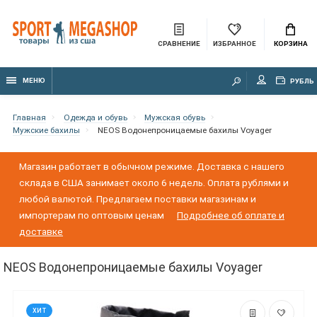
СРАВНЕНИЕ
ИЗБРАННОЕ
КОРЗИНА
МЕНЮ
РУБЛЬ
Главная
Одежда и обувь
Мужская обувь
Мужские бахилы
NEOS Водонепроницаемые бахилы Voyager
Магазин работает в обычном режиме. Доставка с нашего
склада в США занимает около 6 недель. Оплата рублями и
любой валютой. Предлагаем поставки магазинам и
импортерам по оптовым ценам
Подробнее об оплате и
доставке
NEOS Водонепроницаемые бахилы Voyager
ХИТ