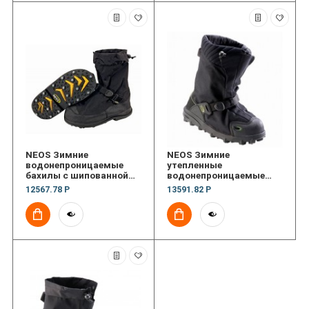
NEOS Зимние
NEOS Зимние
водонепроницаемые
утепленные
бахилы с шипованной
водонепроницаемые
подошвой и каблукoм
бахилы с шипованной
12567.78 Р
13591.82 Р
Voyager Stabilicer with
подошвой Explorer
heel
Stabilicer