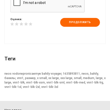
Оценка:
ПРОДОЛЖИТЬ
Теги
neos vodonepronicaemye bahily voyager, 1635893811, neos, bahily,
бахилы, vnn1, размер, x small, xx large, xxx large, small, medium, large, x
large, vnn1-blk, vnn1-blk-xsm, vnn1-blk-sml, vnn1-blk-med, vnn1-blk-lrg,
vnn1-blk-1xl, vnn1-blk-2xl, vnn1-blk-3xl