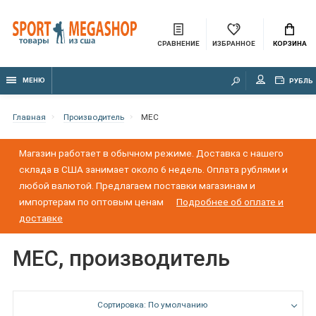
СРАВНЕНИЕ
ИЗБРАННОЕ
КОРЗИНА
МЕНЮ
РУБЛЬ
Главная
Производитель
MEC
Магазин работает в обычном режиме. Доставка с нашего
склада в США занимает около 6 недель. Оплата рублями и
любой валютой. Предлагаем поставки магазинам и
импортерам по оптовым ценам
Подробнее об оплате и
доставке
MEC, производитель
Сортировка: По умолчанию