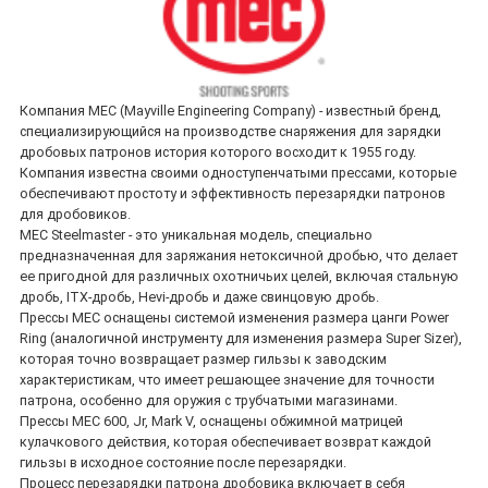
Компания MEC (Mayville Engineering Company) - известный бренд,
специализирующийся на производстве снаряжения для зарядки
дробовых патронов история которого восходит к 1955 году.
Компания известна своими одноступенчатыми прессами, которые
обеспечивают простоту и эффективность перезарядки патронов
для дробовиков.
MEC Steelmaster - это уникальная модель, специально
предназначенная для заряжания нетоксичной дробью, что делает
ее пригодной для различных охотничьих целей, включая стальную
дробь, ITX-дробь, Hevi-дробь и даже свинцовую дробь.
Прессы MEC оснащены системой изменения размера цанги Power
Ring (аналогичной инструменту для изменения размера Super Sizer),
которая точно возвращает размер гильзы к заводским
характеристикам, что имеет решающее значение для точности
патрона, особенно для оружия с трубчатыми магазинами.
Прессы MEC 600, Jr, Mark V, оснащены обжимной матрицей
кулачкового действия, которая обеспечивает возврат каждой
гильзы в исходное состояние после перезарядки.
Процесс перезарядки патрона дробовика включает в себя