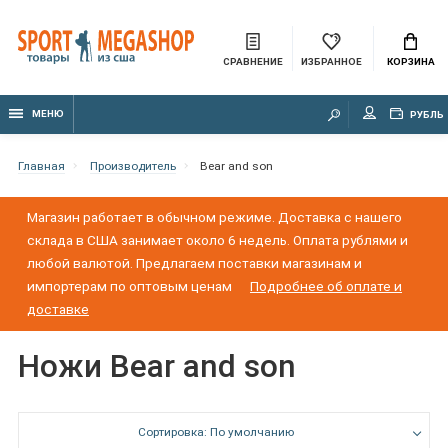
СРАВНЕНИЕ
ИЗБРАННОЕ
КОРЗИНА
МЕНЮ
РУБЛЬ
Главная
Производитель
Bear and son
Магазин работает в обычном режиме. Доставка с нашего
склада в США занимает около 6 недель. Оплата рублями и
любой валютой. Предлагаем поставки магазинам и
импортерам по оптовым ценам
Подробнее об оплате и
доставке
Ножи Bear and son
Сортировка: По умолчанию