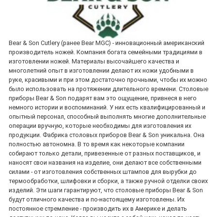
Bear & Son Cutlery (ранее Bear MGC) - инновационный американский
производитель ножей. Компания богата семейными традициями в
изготовлении ножей. Материалы высочайшего качества и
многолетний опыт в изготовлении делают их ножи удобными в
руке, красивыми и при этом достаточно прочными, чтобы их можно
было использовать на протяжении длительного времени. Столовые
приборы Bear & Son подарят вам это ощущение, привнеся в него
немного истории и воспоминаний. У них есть квалифицированный и
опытный персонал, способный выполнять многие дополнительные
операции вручную, которые необходимы для изготовления их
продукции. Фабрика столовых приборов Bear & Son уникальна. Она
полностью автономна. В то время как некоторые компании
собирают только детали, привезенные от разных поставщиков, и
наносят свои названия на изделие, они делают все собственными
силами - от изготовления собственных штампов для вырубки до
термообработки, шлифовки и сборки, а также ручной отделки своих
изделий. Эти шаги гарантируют, что столовые приборы Bear & Son
будут отличного качества и по-настоящему изготовлены. Их
постоянное стремление - производить их в Америке и делать