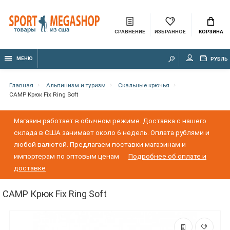
СРАВНЕНИЕ
ИЗБРАННОЕ
КОРЗИНА
МЕНЮ
РУБЛЬ
Главная
Альпинизм и туризм
Скальные крючья
CAMP Крюк Fix Ring Soft
Магазин работает в обычном режиме. Доставка с нашего
склада в США занимает около 6 недель. Оплата рублями и
любой валютой. Предлагаем поставки магазинам и
импортерам по оптовым ценам
Подробнее об оплате и
доставке
CAMP Крюк Fix Ring Soft