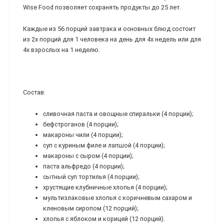
Wise Food позволяет сохранять продукты до 25 лет.
Каждые из 56 порций завтрака и основных блюд состоит
из 2х порций для 1 человека на день для 4х недель или для
4х взрослых на 1 неделю.
Состав:
сливочная паста и овощные спиральки (4 порции);
бефстроганов (4 порции);
макароны чили (4 порции);
суп с куриным филе и лапшой (4 порции);
макароны с сыром (4 порции);
паста альфредо (4 порции);
сытный суп тортилья (4 порции);
хрустящие клубничные хлопья (4 порции);
мультизлаковые хлопья с коричневым сахаром и
кленовым сиропом (12 порций);
хлопья с яблоком и корицей (12 порций).