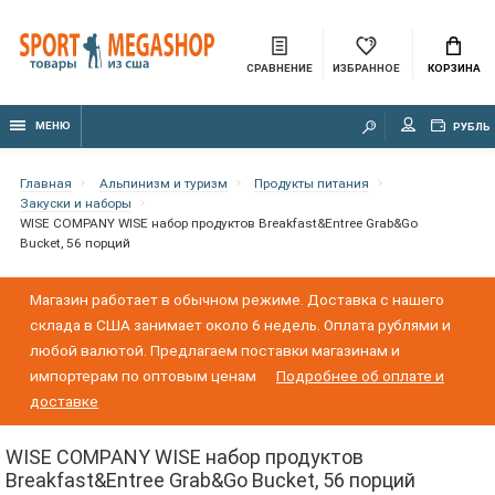
СРАВНЕНИЕ
ИЗБРАННОЕ
КОРЗИНА
МЕНЮ
РУБЛЬ
Главная
Альпинизм и туризм
Продукты питания
Закуски и наборы
WISE COMPANY WISE набор продуктов Breakfast&Entree Grab&Go
Bucket, 56 порций
Магазин работает в обычном режиме. Доставка с нашего
склада в США занимает около 6 недель. Оплата рублями и
любой валютой. Предлагаем поставки магазинам и
импортерам по оптовым ценам
Подробнее об оплате и
доставке
WISE COMPANY WISE набор продуктов
Breakfast&Entree Grab&Go Bucket, 56 порций