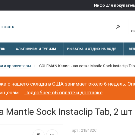
Инфо для покупател
С
УВЬ
АЛЬПИНИЗМ И ТУРИЗМ
РЫБАЛКА И ОТДЫХ НА ВОДЕ
ВЕ
и и прожекторы
COLEMAN Калильная сетка Mantle Sock Instaclip Tab
ка с нашего склада в США занимает около 6 недель. Оп
ым ценам
Подробнее об оплате и доставке
antle Sock Instaclip Tab, 2 шт
арт.: 21B132C