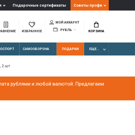
я
Подарочные сертификаты
Советы профи
МОЙ АККАУНТ
РУБЛЬ
РАВНЕНИЕ
ИЗБРАННОЕ
КОРЗИНА
ЛОСПОРТ
САМООБОРОНА
ПОДАРКИ
ЕЩЕ...
, 2 шт
лата рублями и любой валютой. Предлагаем