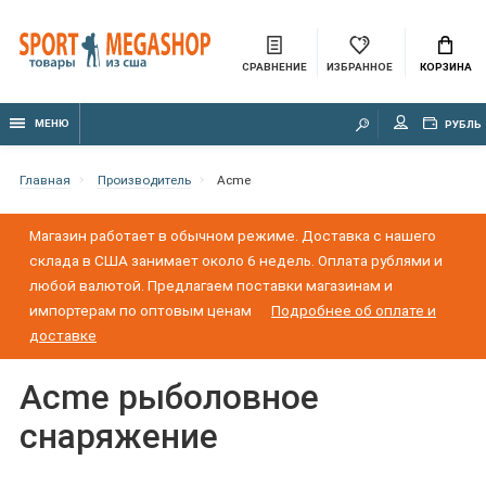
СРАВНЕНИЕ
ИЗБРАННОЕ
КОРЗИНА
МЕНЮ
РУБЛЬ
Главная
Производитель
Acme
Магазин работает в обычном режиме. Доставка с нашего
склада в США занимает около 6 недель. Оплата рублями и
любой валютой. Предлагаем поставки магазинам и
импортерам по оптовым ценам
Подробнее об оплате и
доставке
Аcme рыболовное
снаряжение