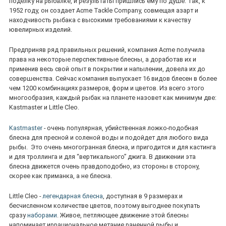
поделку на рыбалке, и результаты пришлись ему по душе. Так, к
1952 году, он создает Acme Tackle Company, совмещая азарт и
находчивость рыбака с высокими требованиями к качеству
ювелирных изделий.
Предприняв ряд правильных решений, компания Acme получила
права на некоторые перспективные блесны, а доработав их и
применив весь свой опыт в покрытии и напылении, довела их до
совершенства. Сейчас компания выпускает 16 видов блесен в более
чем 1200 комбинациях размеров, форм и цветов. Из всего этого
многообразия, каждый рыбак на планете назовет как минимум две:
Kastmaster и Little Cleo.
Kastmaster
- очень популярная, убийственная ложко-подобная
блесна для пресной и соленой воды и подойдет для любого вида
рыбы. Это очень многогранная блесна, и пригодится и для кастинга
и для троллинга и для “вертикального” джига. В движении эта
блесна движется очень правдоподобно, из стороны в сторону,
скорее как приманка, а не блесна.
Little Cleo -
легендарная блесна
, доступная в 9 размерах и
бесчисленном количестве цветов, поэтому выгоднее покупать
сразу
наборами
. Живое, петляющее движение этой блесны
напоминает иррациональное метание раненной рыбы и