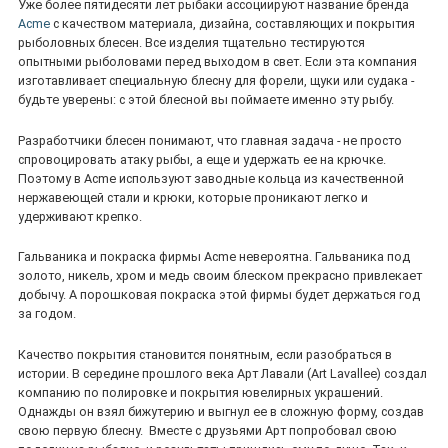
Уже более пятидесяти лет рыбаки ассоциируют название бренда
Acme
с качеством материала, дизайна, составляющих и покрытия
рыболовных блесен. Все изделия тщательно тестируются
опытными рыболовами перед выходом в свет. Если эта компания
изготавливает специальную блесну для форели, щуки или судака -
будьте уверены: с этой блесной вы поймаете именно эту рыбу.
Разработчики блесен понимают, что главная задача - не просто
спровоцировать атаку рыбы, а еще и удержать ее на крючке.
Поэтому в Acme используют заводные кольца из качественной
нержавеющей стали и крюки, которые проникают легко и
удерживают крепко.
Гальваника и покраска фирмы Acme невероятна. Гальваника под
золото, никель, хром и медь своим блеском прекрасно привлекает
добычу. А порошковая покраска этой фирмы будет держаться год
за годом.
Качество покрытия становится понятным, если разобраться в
истории. В середине прошлого века Арт Лавали (Art Lavallee) создал
компанию по полировке и покрытия ювелирных украшений.
Однажды он взял бижутерию и выгнул ее в сложную форму, создав
свою первую блесну. Вместе с друзьями Арт попробовал свою