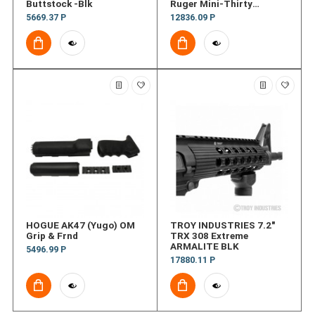
Buttstock -Blk
Ruger Mini-Thirty
TactLiteAdjStk DG w/SRS
5669.37 Р
12836.09 Р
HOGUE AK47 (Yugo) OM
TROY INDUSTRIES 7.2"
Grip & Frnd
TRX 308 Extreme
ARMALITE BLK
5496.99 Р
17880.11 Р