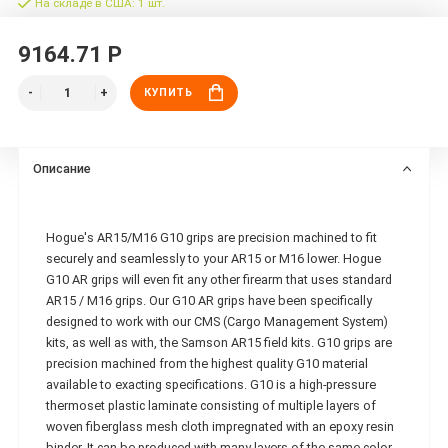
На складе в США: 1 шт.
9164.71 Р
КУПИТЬ
Описание
Hogue's AR15/M16 G10 grips are precision machined to fit
securely and seamlessly to your AR15 or M16 lower. Hogue
G10 AR grips will even fit any other firearm that uses standard
AR15 / M16 grips. Our G10 AR grips have been specifically
designed to work with our CMS (Cargo Management System)
kits, as well as with, the Samson AR15 field kits. G10 grips are
precision machined from the highest quality G10 material
available to exacting specifications. G10 is a high-pressure
thermoset plastic laminate consisting of multiple layers of
woven fiberglass mesh cloth impregnated with an epoxy resin
binder. It can be produced with many layers of the same color,