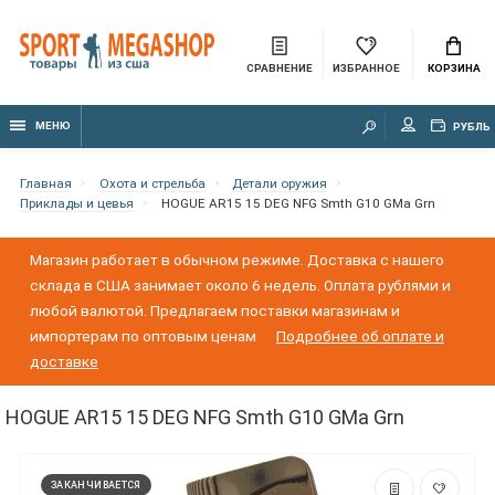
СРАВНЕНИЕ
ИЗБРАННОЕ
КОРЗИНА
МЕНЮ
РУБЛЬ
Главная
Охота и стрельба
Детали оружия
Приклады и цевья
HOGUE AR15 15 DEG NFG Smth G10 GMa Grn
Магазин работает в обычном режиме. Доставка с нашего
склада в США занимает около 6 недель. Оплата рублями и
любой валютой. Предлагаем поставки магазинам и
импортерам по оптовым ценам
Подробнее об оплате и
доставке
HOGUE AR15 15 DEG NFG Smth G10 GMa Grn
ЗАКАНЧИВАЕТСЯ