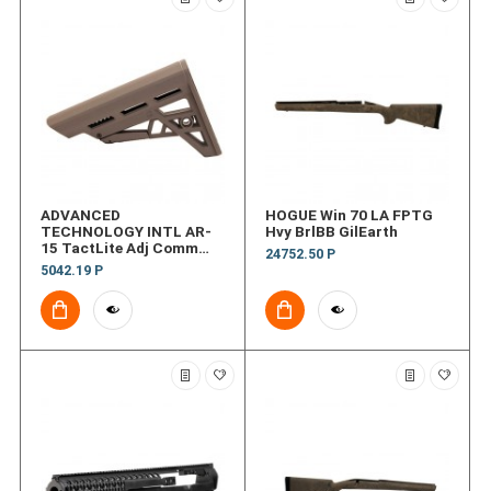
ADVANCED
HOGUE Win 70 LA FPTG
TECHNOLOGY INTL AR-
Hvy BrlBB GilEarth
15 TactLite Adj Comm
24752.50 Р
Stk DG
5042.19 Р