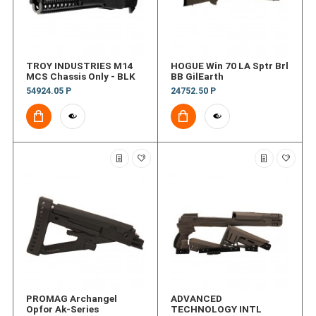
TROY INDUSTRIES M14
HOGUE Win 70 LA Sptr Brl
MCS Chassis Only - BLK
BB GilEarth
54924.05 Р
24752.50 Р
PROMAG Archangel
ADVANCED
Opfor Ak-Series
TECHNOLOGY INTL