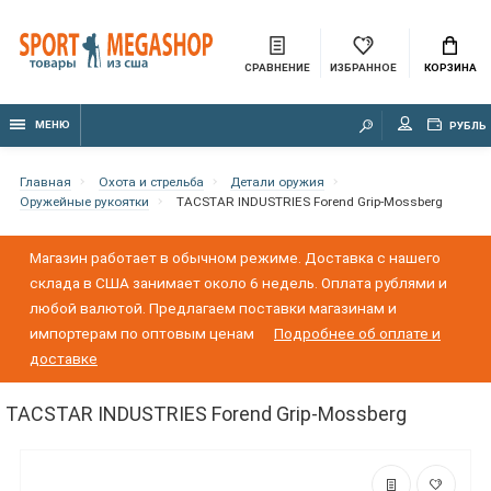
СРАВНЕНИЕ
ИЗБРАННОЕ
КОРЗИНА
МЕНЮ
РУБЛЬ
Главная
Охота и стрельба
Детали оружия
Оружейные рукоятки
TACSTAR INDUSTRIES Forend Grip-Mossberg
Магазин работает в обычном режиме. Доставка с нашего
склада в США занимает около 6 недель. Оплата рублями и
любой валютой. Предлагаем поставки магазинам и
импортерам по оптовым ценам
Подробнее об оплате и
доставке
TACSTAR INDUSTRIES Forend Grip-Mossberg