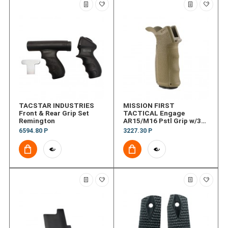
TACSTAR INDUSTRIES
MISSION FIRST
Front & Rear Grip Set
TACTICAL Engage
Remington
AR15/M16 Pstl Grip w/3
Straps SDE
6594.80 Р
3227.30 Р