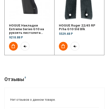
HOGUE Накладки
HOGUE Ruger 22/45 RP
Extreme Series G10 на
Prha G10 Sld Blk
рукоять пистолета
5529.48 Р
Desert Eagle
9218.88 Р
0
Отзывы
Нет отзывов о данном товаре.