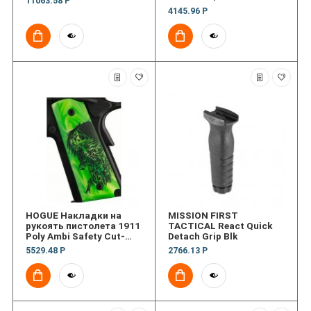
11063.58 Р
Pearlized-Polymer Ambi-
4145.96 Р
Cut
HOGUE Накладки на
MISSION FIRST
рукоять пистолета 1911
TACTICAL React Quick
Poly Ambi Safety Cut-
Detach Grip Blk
Zombie Green/Ivory
5529.48 Р
2766.13 Р