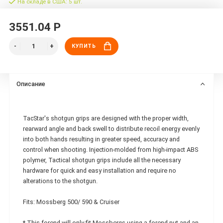
На складе в США: 5 шт.
3551.04 Р
КУПИТЬ
Описание
TacStar's shotgun grips are designed with the proper width,
rearward angle and back swell to distribute recoil energy evenly
into both hands resulting in greater speed, accuracy and
control when shooting. Injection-molded from high-impact ABS
polymer, Tactical shotgun grips include all the necessary
hardware for quick and easy installation and require no
alterations to the shotgun.
Fits: Mossberg 500/ 590 & Cruiser
* This forend will only fit Mossbergs using a forend nut and an