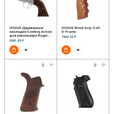
HOGUE Деревянные
HOGUE Wood Grip-Colt
накладки Cowboy Action
D-Frame
для револьвера Ruger
7442.92 Р
New XR3
5581.02 Р
Blackhawk/Vaquero