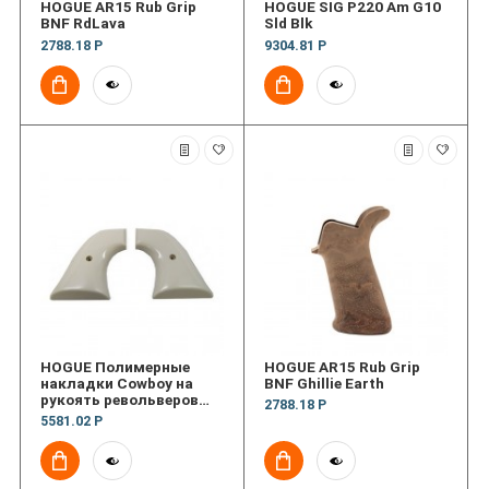
HOGUE AR15 Rub Grip
HOGUE SIG P220 Am G10
BNF RdLava
Sld Blk
2788.18 Р
9304.81 Р
HOGUE Полимерные
HOGUE AR15 Rub Grip
накладки Cowboy на
BNF Ghillie Earth
рукоять револьверов
2788.18 Р
Colt SA и Ruger New XR3
5581.02 Р
Blackhawk/Vaquero