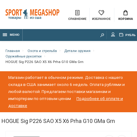
СРАВНЕНИЕ
ИЗБРАННОЕ
КОРЗИНА
МЕНЮ
РУБЛЬ
Главная
Охота и стрельба
Детали оружия
Оружейные рукоятки
HOGUE Sig P226 SAO X5 X6 Prha G10 GMa Grn
Магазин работает в обычном режиме. Доставка с нашего
склада в США занимает около 6 недель. Оплата рублями и
любой валютой. Предлагаем поставки магазинам и
импортерам по оптовым ценам
Подробнее об оплате и
доставке
HOGUE Sig P226 SAO X5 X6 Prha G10 GMa Grn